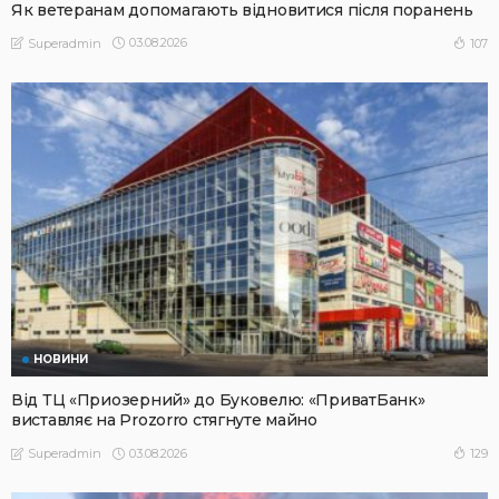
Як ветеранам допомагають відновитися після поранень
03.08.2026
107
Superadmin
НОВИНИ
Від ТЦ «Приозерний» до Буковелю: «ПриватБанк»
виставляє на Prozorro стягнуте майно
03.08.2026
129
Superadmin