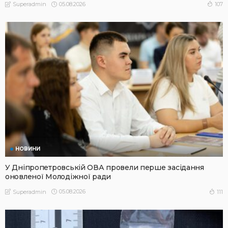
05.08.2026
107
Superadmin
НОВИНИ
У Дніпропетровській ОВА провели перше засідання
оновленої Молодіжної ради
05.08.2026
111
Superadmin