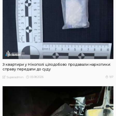
НОВИНИ
З квартири у Нікополі цілодобово продавали наркотики:
справу передали до суду
05.08.2026
107
Superadmin