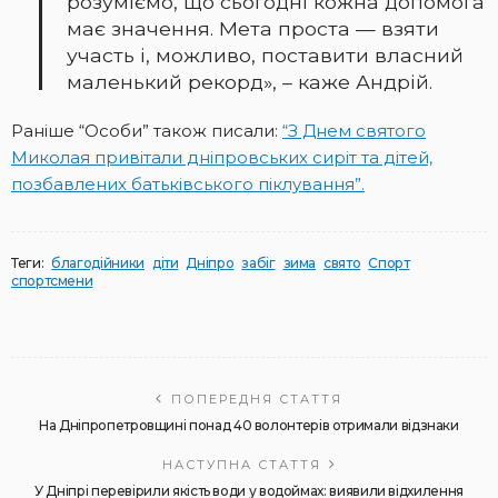
розуміємо, що сьогодні кожна допомога
має значення. Мета проста — взяти
участь і, можливо, поставити власний
маленький рекорд», – каже Андрій.
Раніше “Особи” також писали:
“З Днем святого
Миколая привітали дніпровських сиріт та дітей,
позбавлених батьківського піклування”.
Теги:
благодійники
діти
Дніпро
забіг
зима
свято
Спорт
спортсмени
ПОПЕРЕДНЯ СТАТТЯ
На Дніпропетровщині понад 40 волонтерів отримали відзнаки
НАСТУПНА СТАТТЯ
У Дніпрі перевірили якість води у водоймах: виявили відхилення