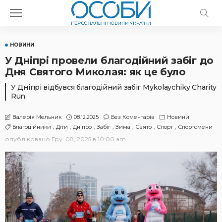
НОВИНИ
У Дніпрі провели благодійний забіг до
Дня Святого Миколая: як це було
У Дніпрі відбувся благодійний забіг Mykolaychiky Charity
Run.
08.12.2025
Без Коментарів
Новини
Валерія Мельник
Благодійники
Діти
Дніпро
Забіг
Зима
Свято
Спорт
Спортсмени
опубліковано
Гру. 08, 2025 в 10:00 am