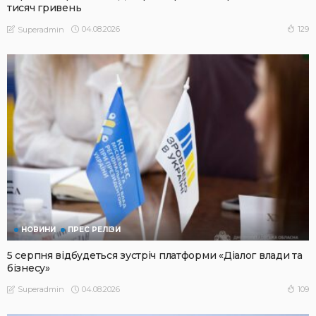
тисяч гривень
04.08.2026
129
Superadmin
НОВИНИ
ПРЕС РЕЛІЗИ
5 серпня відбудеться зустріч платформи «Діалог влади та
бізнесу»
04.08.2026
109
Superadmin