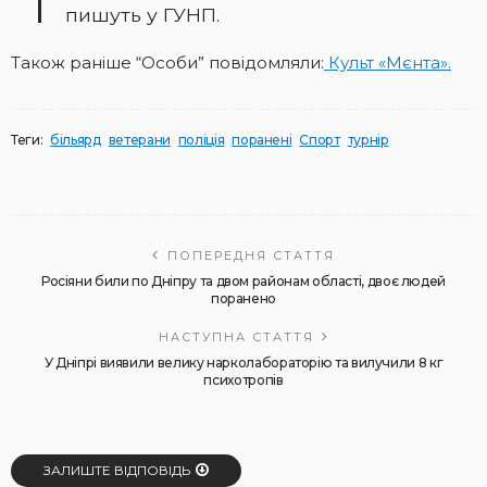
пишуть у ГУНП.
Також раніше “Особи” повідомляли:
Культ «Мєнта».
Теги:
більярд
ветерани
поліція
поранені
Спорт
турнір
ПОПЕРЕДНЯ СТАТТЯ
Росіяни били по Дніпру та двом районам області, двоє людей
поранено
НАСТУПНА СТАТТЯ
У Дніпрі виявили велику нарколабораторію та вилучили 8 кг
психотропів
ЗАЛИШТЕ ВІДПОВІДЬ