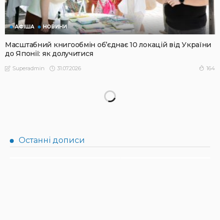
АФІША
НОВИНИ
Масштабний книгообмін об’єднає 10 локацій від України
до Японії: як долучитися
31.07.2026
164
Superadmin
НОВИНИ