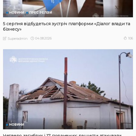
НОВИНИ
ПРЕС РЕЛІЗИ
5 серпня відбудеться зустріч платформи «Діалог влади та
бізнесу»
04.08.2026
106
Superadmin
НОВИНИ
Четверо загиблих і 17 поранених: рашисти атакували