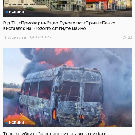
НОВИНИ
Від ТЦ «Приозерний» до Буковелю: «ПриватБанк»
виставляє на Prozorro стягнуте майно
03.08.2026
123
Superadmin
НОВИНИ
Троє загиблих і 24 поранених: атаки за вихідні