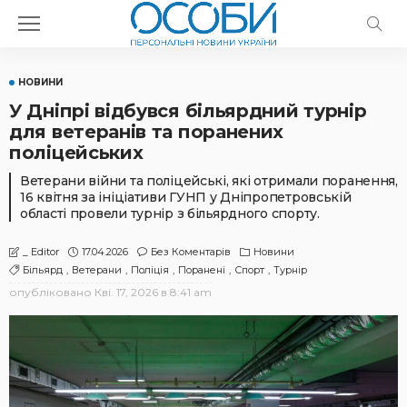
НОВИНИ
У Дніпрі відбувся більярдний турнір
для ветеранів та поранених
поліцейських
Ветерани війни та поліцейські, які отримали поранення,
16 квітня за ініціативи ГУНП у Дніпропетровській
області провели турнір з більярдного спорту.
17.04.2026
Без Коментарів
Новини
_ Editor
Більярд
Ветерани
Поліція
Поранені
Спорт
Турнір
опубліковано
Кві. 17, 2026 в 8:41 am