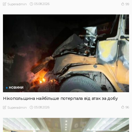
05.08.2026
99
Superadmin
НОВИНИ
Нікопольщина найбільше потерпала від атак за добу
05.08.2026
96
Superadmin