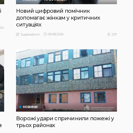
і
Новий цифровий помічник
допомагає жінкам у критичних
ситуаціях
104
06.08.2026
257
Superadmin
НОВИНИ
Ворожі удари спричинили пожежі у
з
трьох районах