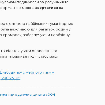
мувачам подякували за розуміння та
інформацією можна
звертатися на
а є одним із найбільших гуманітарних
а була важливою для багатьох родин у
х громадах, забезпечуючи необхідну
чів відстежувати оновлення та
лат можливе після стабілізації
“Дитбудинку сімейного типу у
200 кв. м”.
гуманітарна допомога
допомога ООН