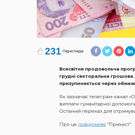
231
Переглядів
Всесвітня продовольча прог
грудні секторальна грошова
призупиняється через обмеж
Як зазначає телеграм-канал «Or
виплати гуманітарної допомоги
Останній переказ для отримувач
Про це
повідомляє
“Прихист”.