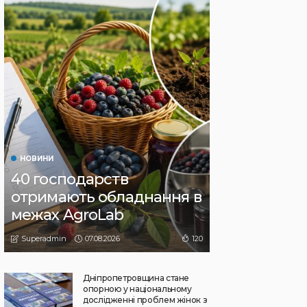
НОВИНИ
40 господарств
отримають обладнання в
межах AgroLab
07.08.2026
120
Superadmin
Дніпропетровщина стане
опорною у національному
дослідженні проблем жінок з