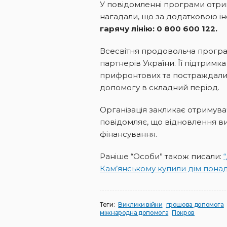
У повідомленні програми отри
нагадали, що за додатковою 
гарячу лінію: 0 800 600 122.
Всесвітня продовольча програм
партнерів України. Її підтримк
прифронтових та постраждали
допомогу в складний період.
Організація закликає отримува
повідомляє, що відновлення вип
фінансування.
Раніше “Особи” також писали:
Кам’янському купили дім понад 
Теги:
Виклики війни
грошова допомога
міжнародна допомога
Покров