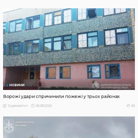
НОВИНИ
Ворожі удари спричинили пожежі у трьох районах
06.08.2026
90
Superadmin