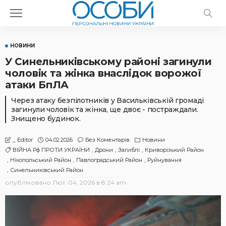
НОВИНИ
У Синельниківському районі загинули
чоловік та жінка внаслідок ворожої
атаки БпЛА
Через атаку безпілотників у Васильківській громаді
загинули чоловік та жінка, ще двоє - постраждали.
Знищено будинок.
04.02.2026
Без Коментарів
Новини
_ Editor
ВІЙНА Рф ПРОТИ УКРАЇНИ
Дрони
Загиблі
Криворізький Район
Нікопольський Район
Павлоградський Район
Руйнування
Синельниківський Район
опубліковано
Лют. 04, 2026 в 8:24 am