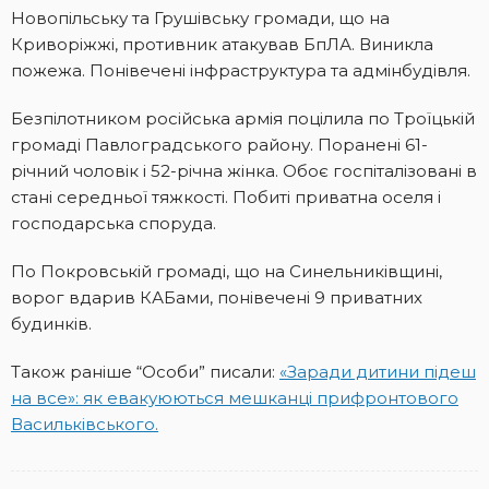
Новопільську та Грушівську громади, що на
Криворіжжі, противник атакував БпЛА. Виникла
пожежа. Понівечені інфраструктура та адмінбудівля.
Безпілотником російська армія поцілила по Троїцькій
громаді Павлоградського району. Поранені 61-
річний чоловік і 52-річна жінка. Обоє госпіталізовані в
стані середньої тяжкості. Побиті приватна оселя і
господарська споруда.
По Покровській громаді, що на Синельниківщині,
ворог вдарив КАБами, понівечені 9 приватних
будинків.
Також раніше “Особи” писали:
«Заради дитини підеш
на все»: як евакуюються мешканці прифронтового
Васильківського.