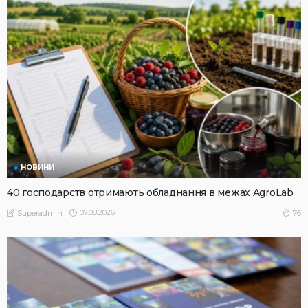
НОВИНИ
40 господарств отримають обладнання в межах AgroLab
07.08.2026
76
Superadmin