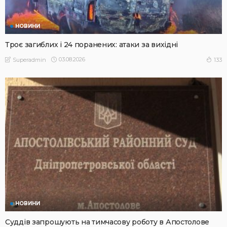
НОВИНИ
Троє загиблих і 24 поранених: атаки за вихідні
03.08.2026
133
Superadmin
НОВИНИ
Суддів запрошують на тимчасову роботу в Апостолове