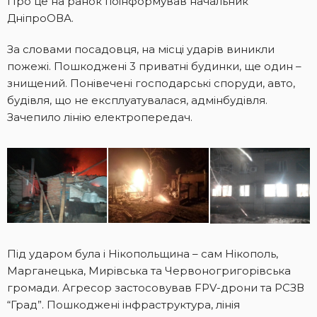
Про це на ранок поінформував начальник
ДніпроОВА.
За словами посадовця, на місці ударів виникли
пожежі. Пошкоджені 3 приватні будинки, ще один –
знищений. Понівечені господарські споруди, авто,
будівля, що не експлуатувалася, адмінбудівля.
Зачепило лінію електропередач.
Під ударом була і Нікопольщина – сам Нікополь,
Марганецька, Мирівська та Червоногригорівська
громади. Агресор застосовував FPV-дрони та РСЗВ
“Град”. Пошкоджені інфраструктура, лінія