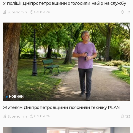
У поліції Дніпропетровщини оголосили набір на службу
03.08.2026
152
Superadmin
НОВИНИ
Жителям Дніпропетровщини пояснили техніку PLAN
03.08.2026
123
Superadmin