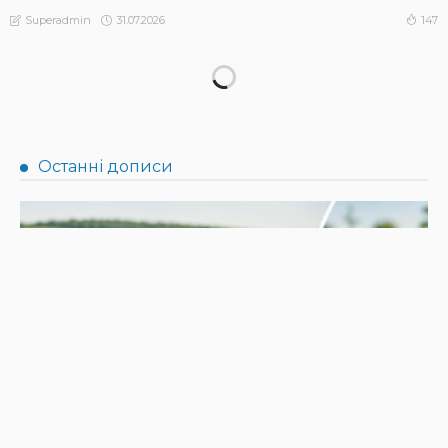
31.07.2026
147
Superadmin
НОВИНИ
Не їжте біля шкірки: фахівці розповіли, як безпечно
ласувати кавунами
31.07.2026
186
Superadmin