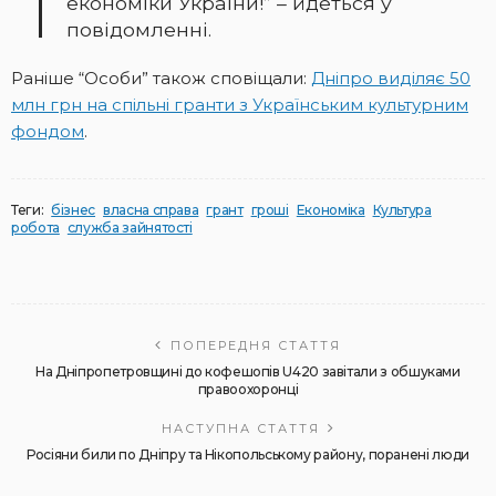
економіки України!” – йдеться у
повідомленні.
Раніше “Особи” також сповіщали:
Дніпро виділяє 50
млн грн на спільні гранти з Українським культурним
фондом
.
Теги:
бізнес
власна справа
грант
гроші
Економіка
Культура
робота
служба зайнятості
ПОПЕРЕДНЯ СТАТТЯ
На Дніпропетровщині до кофешопів U420 завітали з обшуками
правоохоронці
НАСТУПНА СТАТТЯ
Росіяни били по Дніпру та Нікопольському району, поранені люди