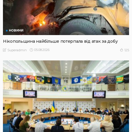
НОВИНИ
Нікопольщина найбільше потерпала від атак за добу
05.08.2026
125
Superadmin