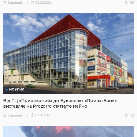
03.08.2026
109
Superadmin
НОВИНИ
Від ТЦ «Приозерний» до Буковелю: «ПриватБанк»
виставляє на Prozorro стягнуте майно
03.08.2026
133
Superadmin