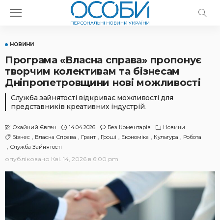
НОВИНИ
Програма «Власна справа» пропонує
творчим колективам та бізнесам
Дніпропетровщини нові можливості
Служба зайнятості відкриває можливості для
представників креативних індустрій.
14.04.2026
Без Коментарів
Новини
Охайний Євген
Бізнес
Власна Справа
Грант
Гроші
Економіка
Культура
Робота
Служба Зайнятості
опубліковано
Кві. 14, 2026 в 6:00 pm