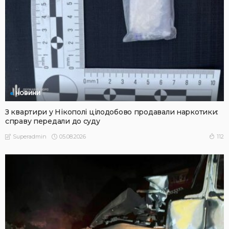
НОВИНИ
З квартири у Нікополі цілодобово продавали наркотики:
справу передали до суду
05.08.2026
112
Superadmin