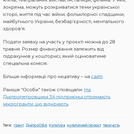
зокрема, можуть розкриватися теми української
історії, життя під час війни, фольклорної спадщини,
майбутнього України, безбар’єрності, ментального
здоров’я.
Подати заявку на участь у проєкті можна до 28
травня. Розмір фінансування залежить від
підрахунків у кошторисі, який оцінюватиме
спеціальна комісія.
Більше інформації про ініціативу – на
сайті
.
Раніше “Особи” також сповіщали:
На
Дніпропетровщині 34 підприємці отримають
мікрогранти: що відкриють
.
Теги:
грант
ДніпроОВА
Культура
культурний проєкт
творчість