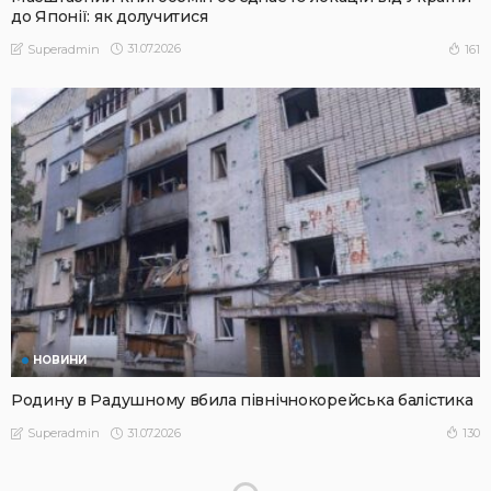
до Японії: як долучитися
31.07.2026
161
Superadmin
НОВИНИ
Родину в Радушному вбила північнокорейська балістика
31.07.2026
130
Superadmin