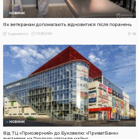
НОВИНИ
Як ветеранам допомагають відновитися після поранень
03.08.2026
98
Superadmin
НОВИНИ
Від ТЦ «Приозерний» до Буковелю: «ПриватБанк»
виставляє на Prozorro стягнуте майно