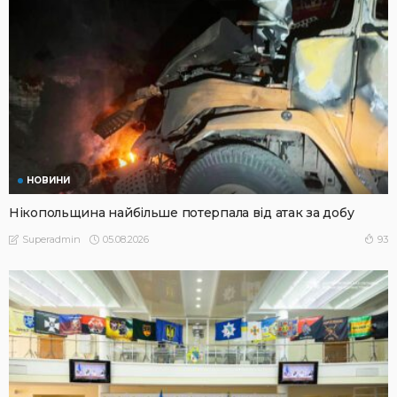
НОВИНИ
Нікопольщина найбільше потерпала від атак за добу
05.08.2026
93
Superadmin