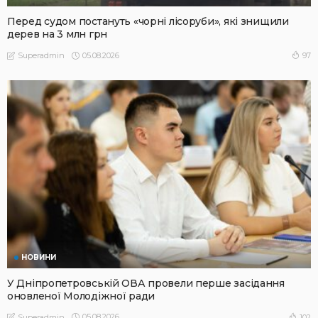
Перед судом постануть «чорні лісоруби», які знищили
дерев на 3 млн грн
05.08.2026
97
Superadmin
НОВИНИ
У Дніпропетровській ОВА провели перше засідання
оновленої Молодіжної ради
05.08.2026
102
Superadmin