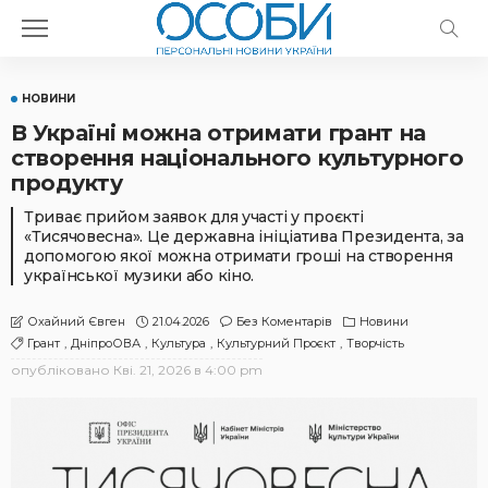
НОВИНИ
В Україні можна отримати грант на
створення національного культурного
продукту
Триває прийом заявок для участі у проєкті
«Тисячовесна». Це державна ініціатива Президента, за
допомогою якої можна отримати гроші на створення
української музики або кіно.
21.04.2026
Без Коментарів
Новини
Охайний Євген
Грант
ДніпроОВА
Культура
Культурний Проєкт
Творчість
опубліковано
Кві. 21, 2026 в 4:00 pm