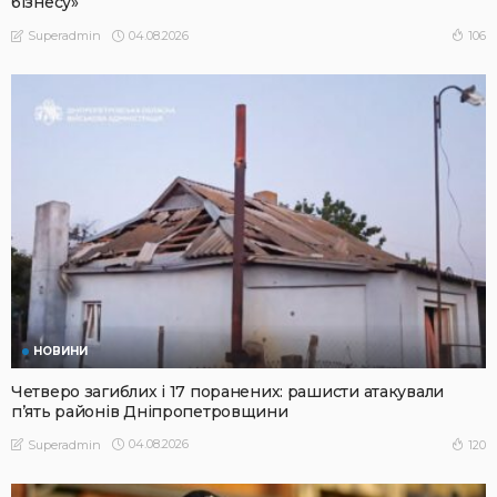
бізнесу»
04.08.2026
106
Superadmin
НОВИНИ
Четверо загиблих і 17 поранених: рашисти атакували
п’ять районів Дніпропетровщини
04.08.2026
120
Superadmin