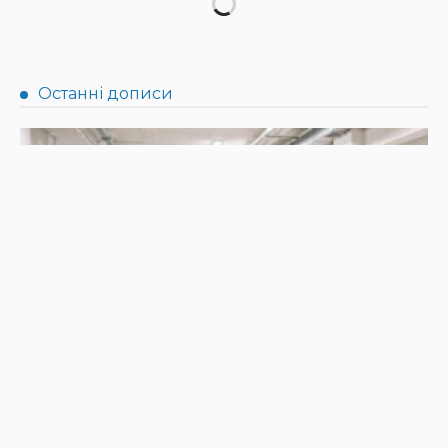
НОВИНИ
Прокуратура розслідує ракетний удар по Криворіжжю
30.07.2026
147
Superadmin