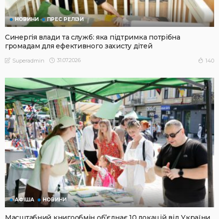
НОВИНИ
ПРЕС РЕЛІЗИ
Синергія влади та служб: яка підтримка потрібна
громадам для ефективного захисту дітей
31.07.2026
140
Superadmin
АФІША
НОВИНИ
Масштабний книгообмін об’єднає 10 локацій від України