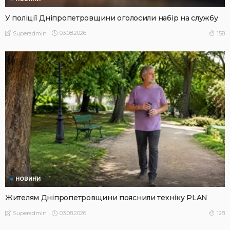
У поліції Дніпропетровщини оголосили набір на службу
03.08.2026
158
Superadmin
НОВИНИ
Жителям Дніпропетровщини пояснили техніку PLAN
03.08.2026
128
Superadmin