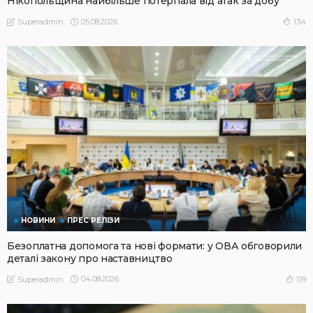
Нікопольщина найбільше потерпала від атак за добу
05.08.2026
134
Superadmin
НОВИНИ
ПРЕС РЕЛІЗИ
Безоплатна допомога та нові формати: у ОВА обговорили
деталі закону про наставництво
04.08.2026
119
Superadmin