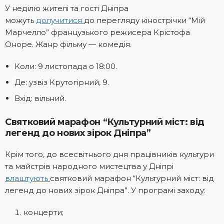
У неділю жителі та гості Дніпра
можуть
долучитися
до перегляду кінострічки “Мій
Марчелло” французького режисера Крістофа
Оноре. Жанр фільму — комедія.
Коли: 9 листопада о 18:00.
Де: узвіз Крутогірний, 9.
Вхід: вільний.
Святковий марафон “Культурний міст: від
легенд до нових зірок Дніпра”
Крім того, до всесвітнього дня працівників культури
та майстрів народного мистецтва у Дніпрі
влаштують
святковий марафон “Культурний міст: від
легенд до нових зірок Дніпра”. У програмі заходу:
концерти;