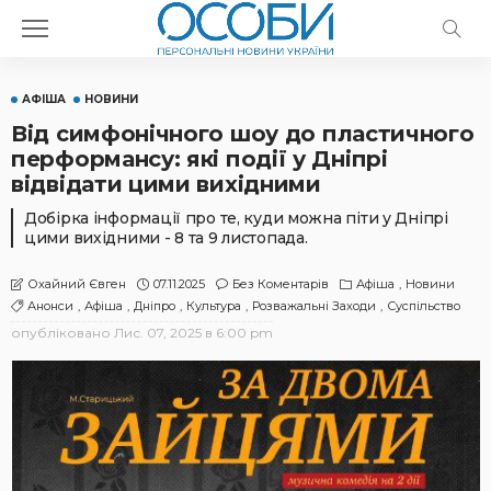
АФІША
НОВИНИ
Від симфонічного шоу до пластичного
перформансу: які події у Дніпрі
відвідати цими вихідними
Добірка інформації про те, куди можна піти у Дніпрі
цими вихідними - 8 та 9 листопада.
07.11.2025
Без Коментарів
Афіша
Новини
Охайний Євген
Анонси
Афіша
Дніпро
Культура
Розважальні Заходи
Суспільство
опубліковано
Лис. 07, 2025 в 6:00 pm