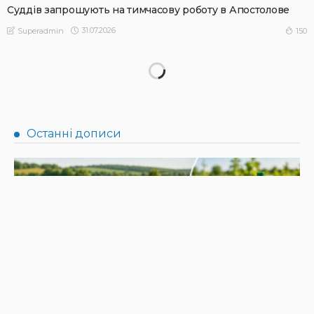
Суддів запрошують на тимчасову роботу в Апостолове
31.07.2026
150
Superadmin
НОВИНИ
Не їжте біля шкірки: фахівці розповіли, як безпечно
ласувати кавунами
31.07.2026
190
Superadmin