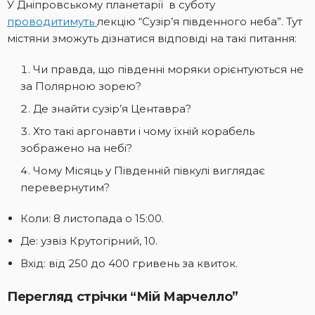
У Дніпровському планетарії в суботу
проводитимуть
лекцію “Сузір’я південного неба”. Тут
містяни зможуть дізнатися відповіді на такі питання:
Чи правда, що південні моряки орієнтуються не
за Полярною зорею?
Де знайти сузір’я Центавра?
Хто такі аргонавти і чому їхній корабель
зображено на небі?
Чому Місяць у Південній півкулі виглядає
перевернутим?
Коли: 8 листопада о 15:00.
Де: узвіз Крутогірний, 10.
Вхід: від 250 до 400 гривень за квиток.
Перегляд стрічки “Мій Марчелло”