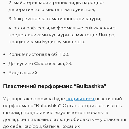
майстер-класи з різних видів народно-
декоративного мистецтва і сувенірів;
бліц-виставка тематичної карикатури;
автограф-сесія, неформальне спілкування з
представниками культури та мистецтв Дніпра,
працівниками Будинку мистецтв.
Коли: 9 листопада об 11:00.
Де: вулиця Філософська, 23.
Вхід: вільний.
Пластичний перформанс “Bulbashka”
У Дніпрі також можна буде
подивитися
пластичний
перформанс “Bulbashka”. Організатори зазначають,
що захід представляє візуально-танцювальне
дослідження ілюзій, які люди обирають — у ставленні
до себе, карʼєри, батьків, коханих.