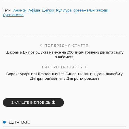
Теги:
Анонси
Афіша
Дніпро
Культура
розважальні заходи
Суспільство
ПОПЕРЕДНЯ СТАТТЯ
Шахрай з Дніпра ошукав майже на 200 тисяч гривень дівчат з сайту
знайомств
НАСТУПНА СТАТТЯ
Ворожі удари по Нікопольщині та Синельниківщині, день жалоби у
Дніпрі: події війни на Дніпропетровщині
ЗАЛИШТЕ ВІДПОВІДЬ
Для вас