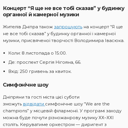
Концерт “Я ще не все тобі сказав” у будинку
органної й камерної музики
Жителів Дніпра також
запрошують
на концерт “Я ще
не все тобі сказав” у будинку органної і камерної
музики, присвяченої творчості Володимира Івасюка.
Коли: 8 листопада о 15:00.
Де: проспект Сергія Нігояна, 66.
Вхід: 250 гривень за квиток.
Симфонічне шоу
Дніпряни та гості міста цієї суботи
зможуть
відвідати
симфонічне шоу “We are the
champions” у місцевій філармонії. У програмі заходу
можна буде почути різножанрову музику ХХ–ХХІ
століть. Керуватиме оркестром — диригент з