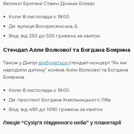
Великої Британії Стівен Домінік Еллері
Коли: 8 листопада о 18:00.
Де: вулиця Воскресенська, 6.
Вхід: від 250 до 500 гривень за квиток.
Стендап Алли Волкової та Богдана Боярина
Також у Дніпрі
відбудеться
стендап-концерт “Як ми
народили дитину” коміків Алли Волкової та Богдана
Боярина.
Коли: 8 листопада о 18:00.
Де: проспект Богдана Хмельницького 118а.
Вхід: від 490 до 1090 гривень за квиток.
Лекція “Сузір’я південного неба” у планетарії