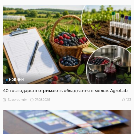
НОВИНИ
40 господарств отримають обладнання в межах AgroLab
07.08.2026
123
Superadmin