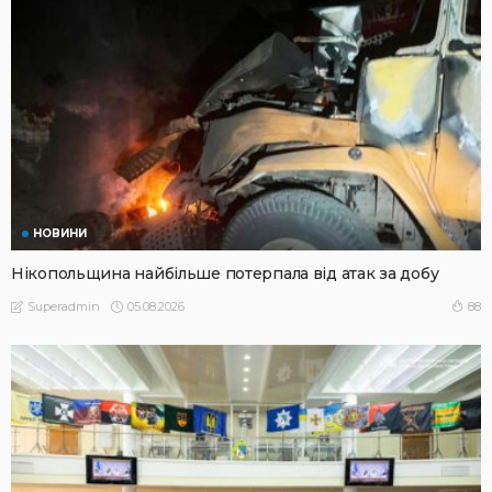
НОВИНИ
Нікопольщина найбільше потерпала від атак за добу
05.08.2026
88
Superadmin