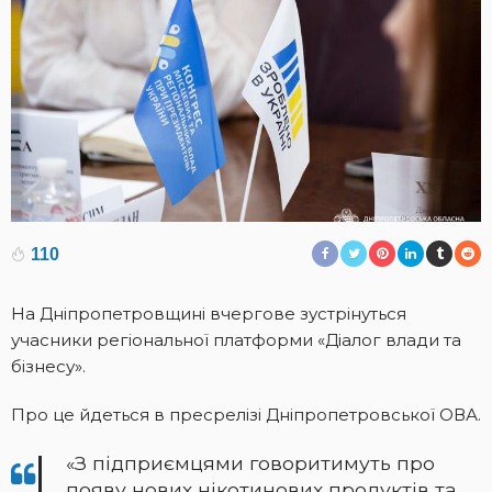
110
На Дніпропетровщині вчергове зустрінуться
учасники регіональної платформи «Діалог влади та
бізнесу».
Про це йдеться в пресрелізі Дніпропетровської ОВА.
«З підприємцями говоритимуть про
появу нових нікотинових продуктів та