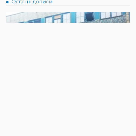
АФІША
НОВИНИ
Козак Мамай і Тарас Шевченко: у Дніпрі кличуть на
лекцію
30.07.2026
143
Superadmin