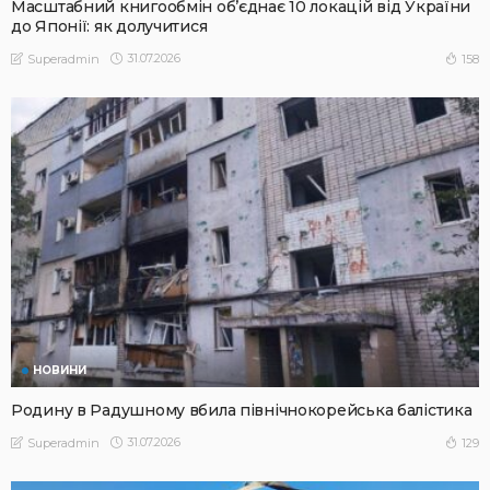
Масштабний книгообмін об’єднає 10 локацій від України
до Японії: як долучитися
31.07.2026
158
Superadmin
НОВИНИ
Родину в Радушному вбила північнокорейська балістика
31.07.2026
129
Superadmin