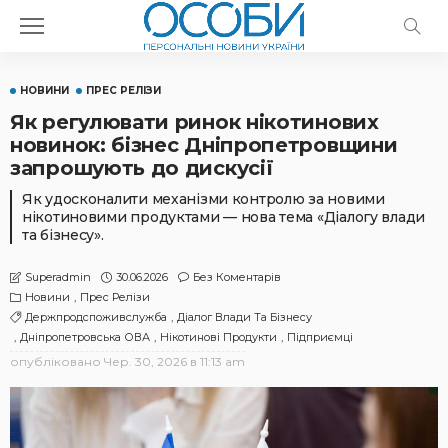
НОВИНИ
ПРЕС РЕЛІЗИ
Як регулювати ринок нікотинових
новинок: бізнес Дніпропетровщини
запрошують до дискусії
Як удосконалити механізми контролю за новими
нікотиновими продуктами — нова тема «Діалогу влади
та бізнесу».
30.06.2026
Без Коментарів
Superadmin
Новини
Прес Релізи
Держпродспоживслужба
Діалог Влади Та Бізнесу
Дніпропетровська ОВА
Нікотинові Продукти
Підприємці
опубліковано
Чер. 30, 2026 в 11:13 am