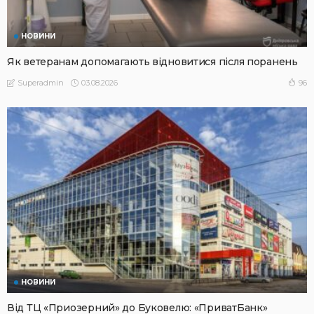
НОВИНИ
Як ветеранам допомагають відновитися після поранень
03.08.2026
96
Superadmin
НОВИНИ
Від ТЦ «Приозерний» до Буковелю: «ПриватБанк»