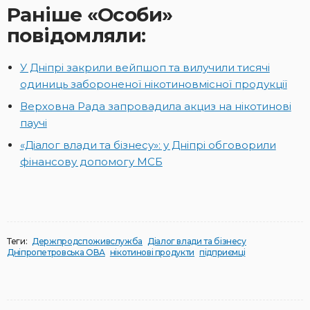
Раніше «Особи»
повідомляли:
У Дніпрі закрили вейпшоп та вилучили тисячі
одиниць забороненої нікотиновмісної продукції
Верховна Рада запровадила акциз на нікотинові
паучі
«Діалог влади та бізнесу»: у Дніпрі обговорили
фінансову допомогу МСБ
Теги:
Держпродспоживслужба
Діалог влади та бізнесу
Дніпропетровська ОВА
нікотинові продукти
підприємці