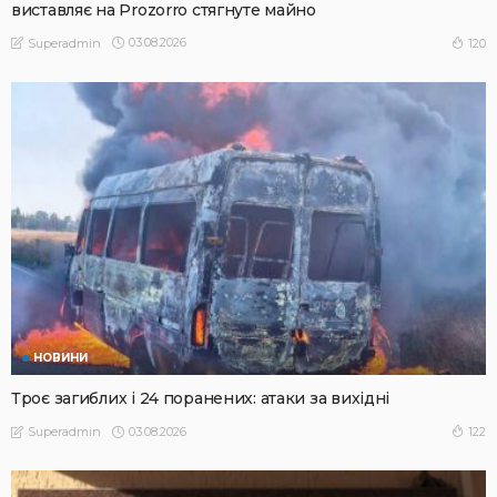
виставляє на Prozorro стягнуте майно
03.08.2026
120
Superadmin
НОВИНИ
Троє загиблих і 24 поранених: атаки за вихідні
03.08.2026
122
Superadmin