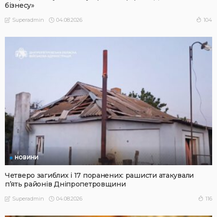
бізнесу»
04.08.2026
104
Superadmin
НОВИНИ
Четверо загиблих і 17 поранених: рашисти атакували
п’ять районів Дніпропетровщини
04.08.2026
116
Superadmin