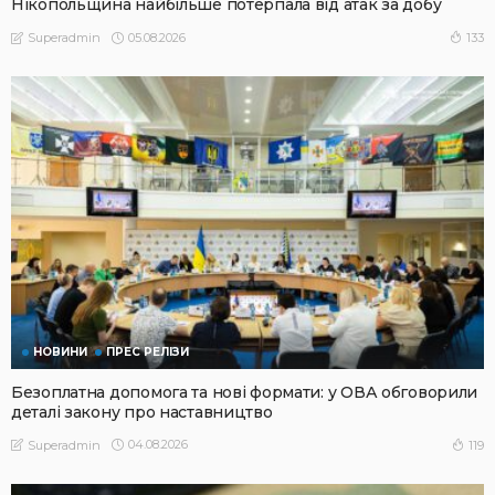
Нікопольщина найбільше потерпала від атак за добу
05.08.2026
133
Superadmin
НОВИНИ
ПРЕС РЕЛІЗИ
Безоплатна допомога та нові формати: у ОВА обговорили
деталі закону про наставництво
04.08.2026
119
Superadmin