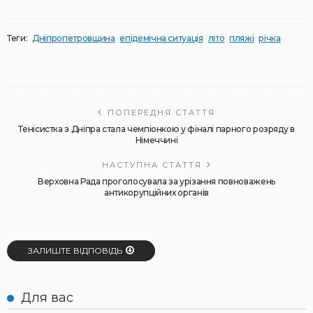
Теги:
Дніпропетровщина
епідемічна ситуація
літо
пляжі
річка
ПОПЕРЕДНЯ СТАТТЯ
Тенісистка з Дніпра стала чемпіонкою у фіналі парного розряду в
Німеччині
НАСТУПНА СТАТТЯ
Верховна Рада проголосувала за урізання повноважень
антикорупційних органів
ЗАЛИШТЕ ВІДПОВІДЬ
Для вас