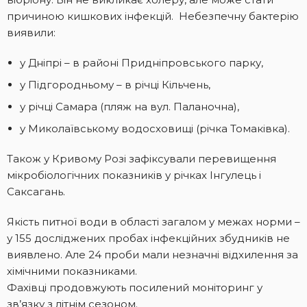
причиною кишкових інфекцій. Небезпечну бактерію
виявили:
у Дніпрі – в районі Придніпровського парку,
у Підгородньому – в річці Кільчень,
у річці Самара (пляж на вул. Паланочна),
у Миколаївському водосховищі (річка Томаківка).
Також у Кривому Розі зафіксували перевищення
мікробіологічних показників у річках Інгулець і
Саксагань.
Якість питної води в області загалом у межах норми –
у 155 досліджених пробах інфекційних збудників не
виявлено. Але 24 проби мали незначні відхилення за
хімічними показниками.
Фахівці продовжують посилений моніторинг у
зв’язку з літнім сезоном.