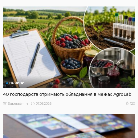
НОВИНИ
40 господарств отримають обладнання в межах AgroLab
07.08.2026
120
Superadmin