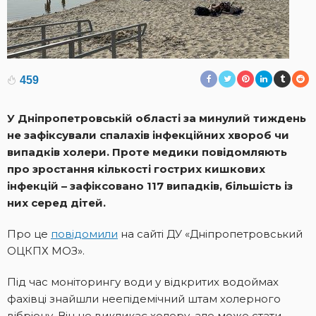
459
У Дніпропетровській області за минулий тиждень
не зафіксували спалахів інфекційних хвороб чи
випадків холери. Проте медики повідомляють
про зростання кількості гострих кишкових
інфекцій – зафіксовано 117 випадків, більшість із
них серед дітей.
Про це
повідомили
на сайті ДУ «Дніпропетровський
ОЦКПХ МОЗ».
Під час моніторингу води у відкритих водоймах
фахівці знайшли неепідемічний штам холерного
вібріону. Він не викликає холеру, але може стати