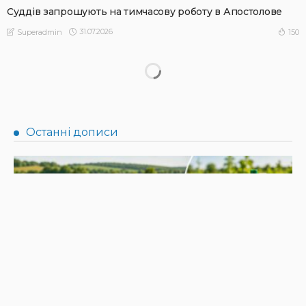
Суддів запрошують на тимчасову роботу в Апостолове
31.07.2026
150
Superadmin
НОВИНИ
Не їжте біля шкірки: фахівці розповіли, як безпечно
ласувати кавунами
31.07.2026
190
Superadmin