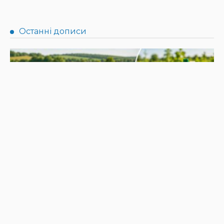
НОВИНИ
Не їжте біля шкірки: фахівці розповіли, як безпечно
ласувати кавунами
31.07.2026
185
Superadmin