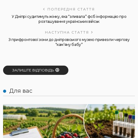
ПОПЕРЕДНЯ СТАТТЯ
У Дніпрі судитимуть жінку, яка “зливала” фсб інформацію про
розташування українських військ
НАСТУПНА СТАТТЯ
З прифронтової зони до дніпровського музею привезли чергову
“камʼяну бабу”
ЗАЛИШТЕ ВІДПОВІДЬ
Для вас