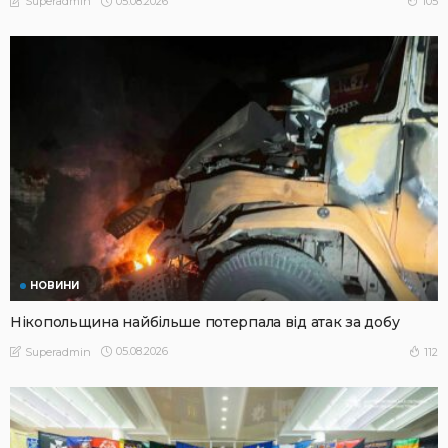
05.08.2026
105
Superadmin
НОВИНИ
Нікопольщина найбільше потерпала від атак за добу
05.08.2026
112
Superadmin