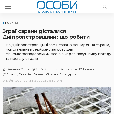
НОВИНИ
Зграї сарани дісталися
Дніпропетровщини: що робити
На Дніпропетровщині зафіксовано поширення сарани,
яка становить серйозну загрозу для
сільськогосподарських посівів через посушливу погоду
та нестачу опадів.
21.07.2025
Без Коментарів
Новини
Охайний Євген
Аграрії
Екологія
Сарана
Сільське Господарство
опубліковано
Лип. 21, 2025 в 5:30 pm