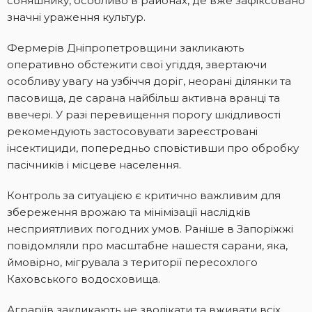
соняшнику, особливо в районах, де вже зафіксовано
значні ураження культур.
Фермерів Дніпропетровщини закликають
оперативно обстежити свої угіддя, звертаючи
особливу увагу на узбіччя доріг, неорані ділянки та
пасовища, де сарана найбільш активна вранці та
ввечері. У разі перевищення порогу шкідливості
рекомендують застосовувати зареєстровані
інсектициди, попередньо сповістивши про обробку
пасічників і місцеве населення.
Контроль за ситуацією є критично важливим для
збереження врожаю та мінімізації наслідків
несприятливих погодних умов. Раніше в Запоріжжі
повідомляли про масштабне нашестя сарани, яка,
ймовірно, мігрувала з території пересохлого
Каховського водосховища.
Аграріїв закликають не зволікати та вживати всіх