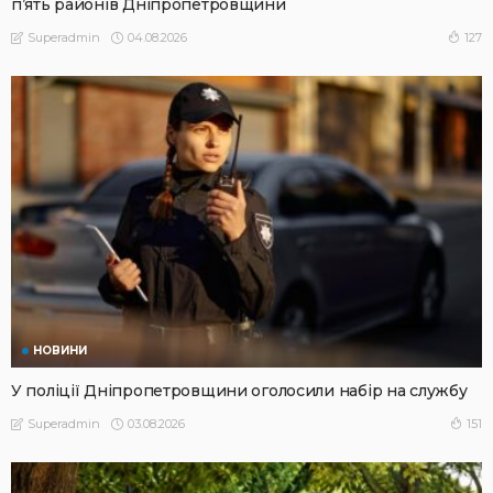
п’ять районів Дніпропетровщини
04.08.2026
127
Superadmin
НОВИНИ
У поліції Дніпропетровщини оголосили набір на службу
03.08.2026
151
Superadmin