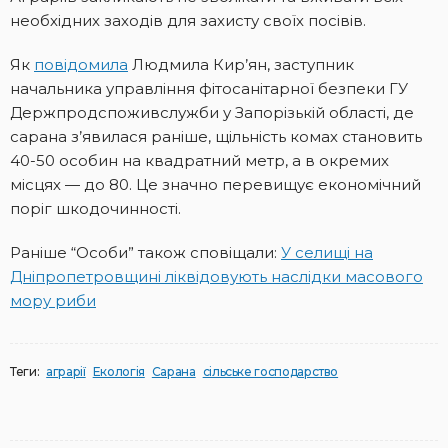
необхідних заходів для захисту своїх посівів.
Як
повідомила
Людмила Кир’ян, заступник
начальника управління фітосанітарної безпеки ГУ
Держпродспоживслужби у Запорізькій області, де
сарана з’явилася раніше, щільність комах становить
40-50 особин на квадратний метр, а в окремих
місцях — до 80. Це значно перевищує економічний
поріг шкодочинності.
Раніше “Особи” також сповіщали:
У селищі на
Дніпропетровщині ліквідовують наслідки масового
мору риби
Теги:
аграрії
Екологія
Сарана
сільське господарство