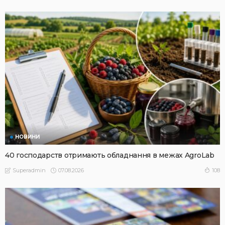
НОВИНИ
40 господарств отримають обладнання в межах AgroLab
07.08.2026
108
Superadmin