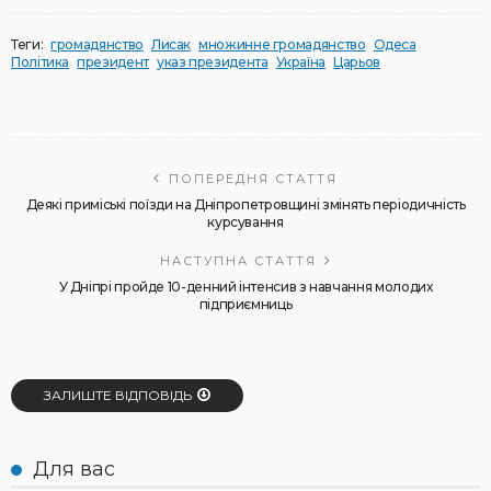
Теги:
громадянство
Лисак
множинне громадянство
Одеса
Політика
президент
указ президента
Україна
Царьов
ПОПЕРЕДНЯ СТАТТЯ
Деякі приміські поїзди на Дніпропетровщині змінять періодичність
курсування
НАСТУПНА СТАТТЯ
У Дніпрі пройде 10-денний інтенсив з навчання молодих
підприємниць
ЗАЛИШТЕ ВІДПОВІДЬ
Для вас