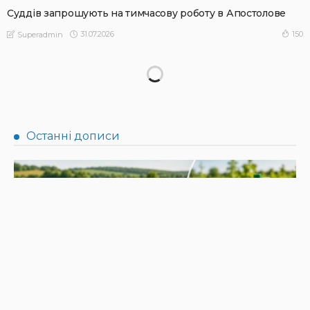
Суддів запрошують на тимчасову роботу в Апостолове
31.07.2026
150
Superadmin
НОВИНИ
Не їжте біля шкірки: фахівці розповіли, як безпечно
ласувати кавунами
31.07.2026
190
Superadmin