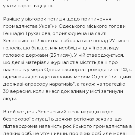
укази наразі відсутні.
Раніше у вівторок петиція щодо припинення
громадянства України Одеського міського голови
Геннадія Труханова, оприлюднена на сайті
Зеленського 13 жовтня, набрала вже понад 27 тисяч
голосів, що більше, ніж необхідні для її розгляду
головою держави (25 тисяч). У ній стверджується,
що деякі матеріали журналістів містять дані про
наявність у мера Одеси паспорта громадянина РФ, є
відсилання до відстоювання мером Одеси “вигідних
державі-агресору наративів”, а також на трагедію
30 вересня, коли внаслідок зливи у місті загинули
люди.
В той же день Зеленський після наради щодо
безпекової ситуації в деяких регіонах заявив, що
підтверджена наявність російського громадянства в
деяких осіб, не уточнивши, про яких осіб йде мова і