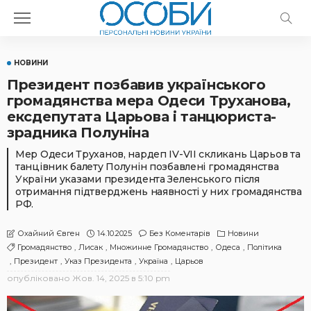
НОВИНИ
Президент позбавив українського
громадянства мера Одеси Труханова,
ексдепутата Царьова і танцюриста-
зрадника Полуніна
Мер Одеси Труханов, нардеп IV-VII скликань Царьов та
танцівник балету Полунін позбавлені громадянства
України указами президента Зеленського після
отримання підтверджень наявності у них громадянства
РФ.
14.10.2025
Без Коментарів
Новини
Охайний Євген
Громадянство
Лисак
Множинне Громадянство
Одеса
Політика
Президент
Указ Президента
Україна
Царьов
опубліковано
Жов. 14, 2025 в 5:10 pm