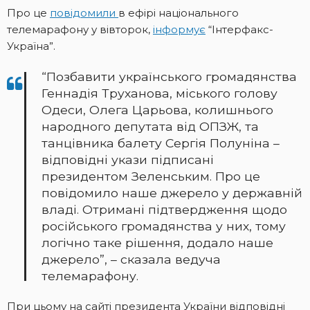
Про це
повідомили
в ефірі національного
телемарафону у вівторок,
інформує
“Інтерфакс-
Україна”.
“Позбавити українського громадянства
Геннадія Труханова, міського голову
Одеси, Олега Царьова, колишнього
народного депутата від ОПЗЖ, та
танцівника балету Сергія Полуніна –
відповідні укази підписані
президентом Зеленським. Про це
повідомило наше джерело у державній
владі. Отримані підтвердження щодо
російського громадянства у них, тому
логічно таке рішення, додало наше
джерело”, – сказала ведуча
телемарафону.
При цьому на сайті президента України відповідні