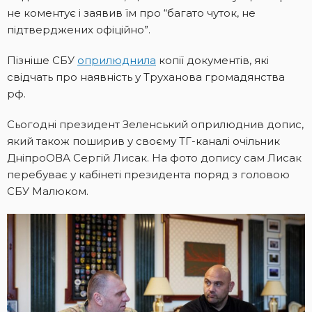
не коментує і заявив їм про “багато чуток, не
підтверджених офіційно”.
Пізніше СБУ
оприлюднила
копії документів, які
свідчать про наявність у Труханова громадянства
рф.
Сьогодні президент Зеленський оприлюднив допис,
який також поширив у своєму ТГ-каналі очільник
ДніпроОВА Сергій Лисак. На фото допису сам Лисак
перебуває у кабінеті президента поряд з головою
СБУ Малюком.