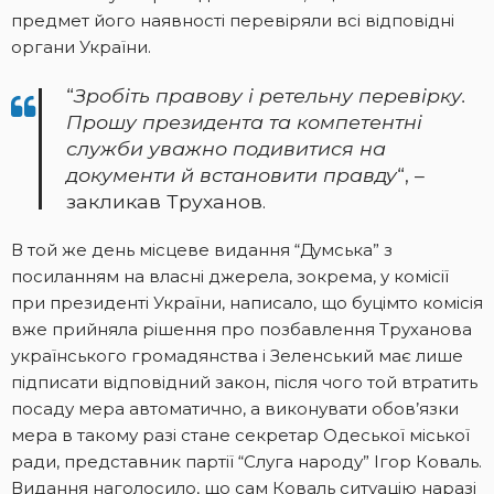
предмет його наявності перевіряли всі відповідні
органи України.
“
Зробіть правову і ретельну перевірку.
Прошу президента та компетентні
служби уважно подивитися на
документи й встановити правду
“, –
закликав Труханов.
В той же день місцеве видання “Думська” з
посиланням на власні джерела, зокрема, у комісії
при президенті України, написало, що буцімто комісія
вже прийняла рішення про позбавлення Труханова
українського громадянства і Зеленський має лише
підписати відповідний закон, після чого той втратить
посаду мера автоматично, а виконувати обов’язки
мера в такому разі стане секретар Одеської міської
ради, представник партії “Слуга народу” Ігор Коваль.
Видання наголосило, що сам Коваль ситуацію наразі