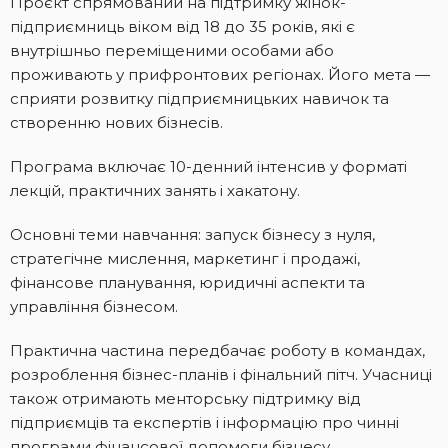
Проєкт спрямований на підтримку жінок-
підприємниць віком від 18 до 35 років, які є
внутрішньо переміщеними особами або
проживають у прифронтових регіонах. Його мета —
сприяти розвитку підприємницьких навичок та
створенню нових бізнесів.
Програма включає 10-денний інтенсив у форматі
лекцій, практичних занять і хакатону.
Основні теми навчання: запуск бізнесу з нуля,
стратегічне мислення, маркетинг і продажі,
фінансове планування, юридичні аспекти та
управління бізнесом.
Практична частина передбачає роботу в командах,
розроблення бізнес-планів і фінальний пітч. Учасниці
також отримають менторську підтримку від
підприємців та експертів і інформацію про чинні
програми фінансової допомоги бізнесу.