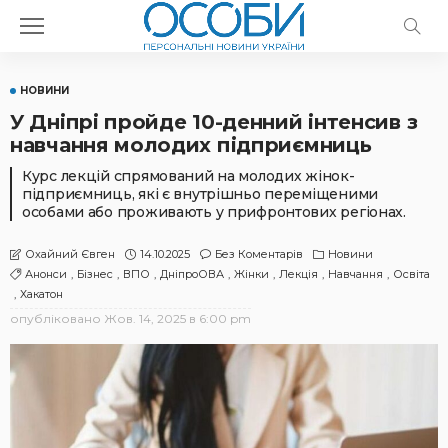
НОВИНИ
У Дніпрі пройде 10-денний інтенсив з
навчання молодих підприємниць
Курс лекцій спрямований на молодих жінок-
підприємниць, які є внутрішньо переміщеними
особами або проживають у прифронтових регіонах.
14.10.2025
Без Коментарів
Новини
Охайний Євген
Анонси
Бізнес
ВПО
ДніпроОВА
Жінки
Лекція
Навчання
Освіта
Хакатон
опубліковано
Жов. 14, 2025 в 6:00 pm