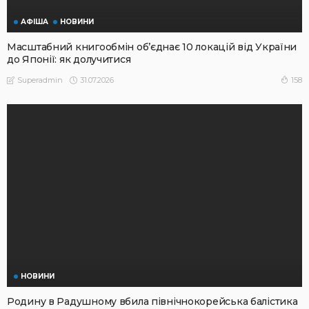
АФІША
НОВИНИ
Масштабний книгообмін об’єднає 10 локацій від України
до Японії: як долучитися
31.07.2026
158
Superadmin
НОВИНИ
Родину в Радушному вбила північнокорейська балістика