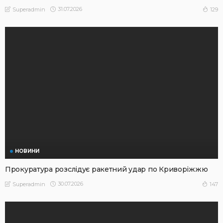
31.07.2026
129
Superadmin
НОВИНИ
Прокуратура розслідує ракетний удар по Криворіжжю
30.07.2026
147
Superadmin