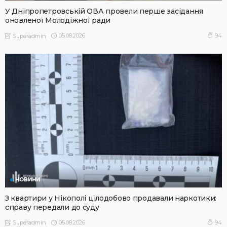
У Дніпропетровській ОВА провели перше засідання
оновленої Молодіжної ради
05.08.2026
94
Superadmin
НОВИНИ
З квартири у Нікополі цілодобово продавали наркотики:
справу передали до суду
05.08.2026
94
Superadmin