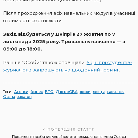
Після проходження всіх навчальних модулів учасниці
отримають сертифікати.
Захід відбудеться у Дніпрі з 27 жовтня по 7
листопада 2025 року. Тривалість навчання — з
09:00 до 18:00.
Раніше “Особи” також сповіщали:
У Дніпрі студентів-
журналістів запрошують на дводенний тренінг
.
Теги:
Анонси
бізнес
ВПО
ДніпроОВА
жінки
лекція
навчання
Освіта
хакатон
ПОПЕРЕДНЯ СТАТТЯ
Президент позбавив українського громадянства мера Одеси