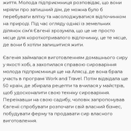
життя. Молода підприємниця розповідає, що вони
мріяли про затишний дім, де можна було б
перебувати влітку та насолоджуватися відпочинком
на природі. Під час огляду однієї із земельних
ділянок сім’я Євгенії зрозуміла, що це не просто
місце для короткотривалого відпочинку, це те місце,
де вони б хотіли залишитися жити.
Євгенія займалася виготовленням домашнього сиру
у якості хобі, а захопилася справою сироваріння
молода підприємниця ще на Алясці, де вона брала
участь в програмі Work and Travel. Потім відвідала ще
50 країн, де збирала рецепти та вчилася у майстрів,
щоб удосконалити свою техніку сироваріння.
Переїхавши на свою садибу, чоловік запропонував
Євгенії спробувати розпочати свій власний бізнес,
побудувати ферму та продавати сир власного
виготовлення.