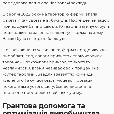
передавала далі в спеціалізовані заклади.
В серпні 2022 року на територію ферми впала
ракета, яка чудом не вибухнула. Проте цей випадок
приніс дуже багато шкоди: 10 тварин загинуло, були
пошкодження загонів, знищені усі корма на зиму.
Важко було і в період блекаутів.
Не зважаючи на усі виклики, ферма продовжувала
виробляти сир, давати прихисток евакуйованим
тваринам і показувати приклад стійкості та
незламності. Євгенія називає своїх працівників
«супергероями». Завдяки завзяттю команди
«Зеленого Гаю», допомозі місцевої громади і
пожертвам з усього світу, бізнес вистояв та
впевнено продовжив свій шлях успіху.
Грантова допомога та
оптимізація виробництва