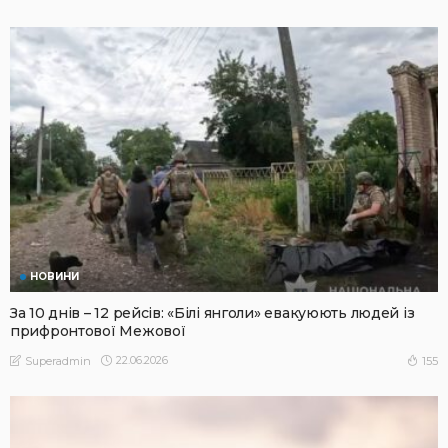
НОВИНИ
За 10 днів – 12 рейсів: «Білі янголи» евакуюють людей із
прифронтової Межової
22.06.2026
155
Superadmin