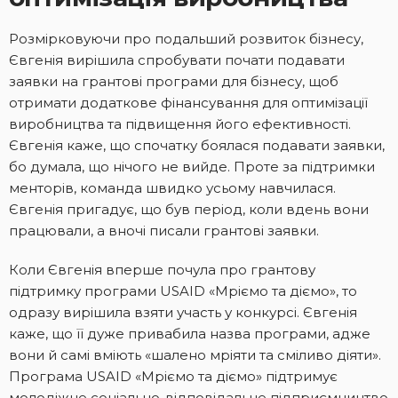
Розмірковуючи про подальший розвиток бізнесу,
Євгенія вирішила спробувати почати подавати
заявки на грантові програми для бізнесу, щоб
отримати додаткове фінансування для оптимізації
виробництва та підвищення його ефективності.
Євгенія каже, що спочатку боялася подавати заявки,
бо думала, що нічого не вийде. Проте за підтримки
менторів, команда швидко усьому навчилася.
Євгенія пригадує, що був період, коли вдень вони
працювали, а вночі писали грантові заявки.
Коли Євгенія вперше почула про грантову
підтримку програми USAID «Мріємо та діємо», то
одразу вирішила взяти участь у конкурсі. Євгенія
каже, що її дуже привабила назва програми, адже
вони й самі вміють «шалено мріяти та сміливо діяти».
Програма USAID «Мріємо та діємо» підтримує
молодіжне соціально-відповідальне підприємництво