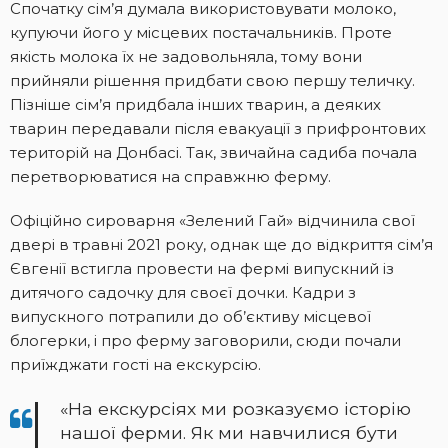
Спочатку сім’я думала використовувати молоко,
купуючи його у місцевих постачальників. Проте
якість молока їх не задовольняла, тому вони
прийняли рішення придбати свою першу теличку.
Пізніше сім’я придбала інших тварин, а деяких
тварин передавали після евакуації з прифронтових
територій на Донбасі. Так, звичайна садиба почала
перетворюватися на справжню ферму.
Офіційно сироварня «Зелений Гай» відчинила свої
двері в травні 2021 року, однак ще до відкриття сім’я
Євгенії встигла провести на фермі випускний із
дитячого садочку для своєї дочки. Кадри з
випускного потрапили до об’єктиву місцевої
блогерки, і про ферму заговорили, сюди почали
приїжджати гості на екскурсію.
«На екскурсіях ми розказуємо історію
нашої ферми. Як ми навчилися бути