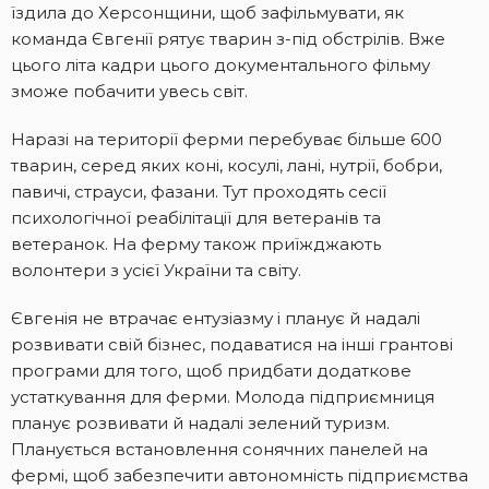
їздила до Херсонщини, щоб зафільмувати, як
команда Євгенії рятує тварин з-під обстрілів. Вже
цього літа кадри цього документального фільму
зможе побачити увесь світ.
Наразі на території ферми перебуває більше 600
тварин, серед яких коні, косулі, лані, нутрії, бобри,
павичі, страуси, фазани. Тут проходять сесії
психологічної реабілітації для ветеранів та
ветеранок. На ферму також приїжджають
волонтери з усієї України та світу.
Євгенія не втрачає ентузіазму і планує й надалі
розвивати свій бізнес, подаватися на інші грантові
програми для того, щоб придбати додаткове
устаткування для ферми. Молода підприємниця
планує розвивати й надалі зелений туризм.
Планується встановлення сонячних панелей на
фермі, щоб забезпечити автономність підприємства