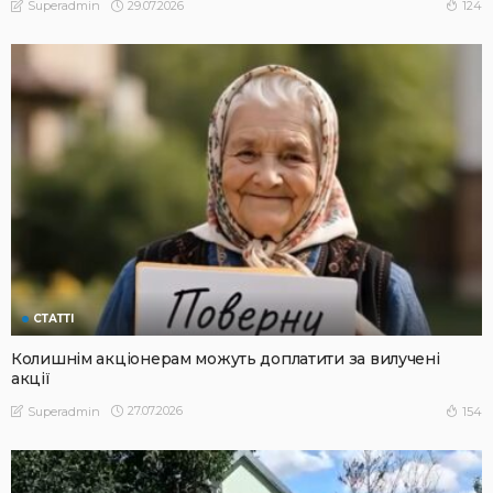
29.07.2026
124
Superadmin
СТАТТІ
Колишнім акціонерам можуть доплатити за вилучені
акції
27.07.2026
154
Superadmin