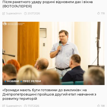
Після ракетного удару родині відновили дах і вікна
(ФОТОГАЛЕРЕЯ)
20.07.2026
178
Superadmin
НОВИНИ
ПРЕС РЕЛІЗИ
«Громади мають бути готовими до викликів»: на
Дніпропетровщині пройшов другий етап навчання з
розвитку територій
17.07.2026
198
Superadmin