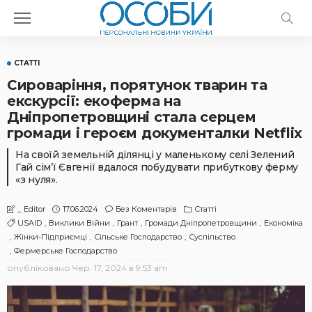
СТАТТІ
Сироваріння, порятунок тварин та
екскурсії: екоферма на
Дніпропетровщині стала серцем
громади і героєм документалки Netflix
На своїй земельній ділянці у маленькому селі Зелений
Гай сім’ї Євгенії вдалося побудувати прибуткову ферму
«з нуля».
17.06.2024
Без Коментарів
Статті
_ Editor
USAID
Виклики Війни
Грант
Громади Дніпропетровщини
Економіка
Жінки-Підприємці
Сільське Господарство
Суспільство
Фермерське Господарство
опубліковано
Чер. 17, 2024 в 9:53 am