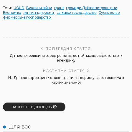
Теги:
USAID
Виклики війни
грант
громади Дніпропетровщини
Економіка
жінки-підприємці
сільське господарство
Суспільство
фермерське господарство
ПОПЕРЕДНЯ СТАТТЯ
Дніпропетровщина серед регіонів, де найчастіше відключають
електрику
НАСТУПНА СТАТТЯ
На Дніпропетровщині чоловік два тижні користувався грошима з
картки знайомої
ЗАЛИШТЕ ВІДПОВІДЬ
Для вас