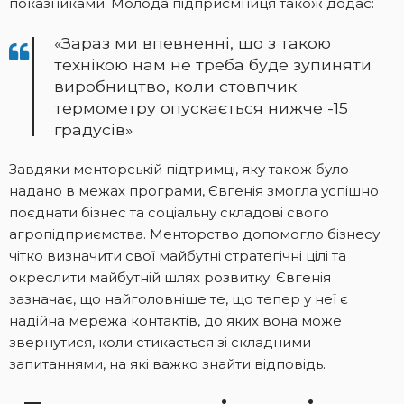
показниками. Молода підприємниця також додає:
«Зараз ми впевненні, що з такою
технікою нам не треба буде зупиняти
виробництво, коли стовпчик
термометру опускається нижче -15
градусів»
Завдяки менторській підтримці, яку також було
надано в межах програми, Євгенія змогла успішно
поєднати бізнес та соціальну складові свого
агропідприємства. Менторство допомогло бізнесу
чітко визначити свої майбутні стратегічні цілі та
окреслити майбутній шлях розвитку. Євгенія
зазначає, що найголовніше те, що тепер у неї є
надійна мережа контактів, до яких вона може
звернутися, коли стикається зі складними
запитаннями, на які важко знайти відповідь.