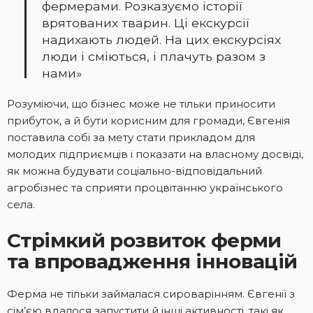
фермерами. Розказуємо історії
врятованих тварин. Ці екскурсії
надихають людей. На цих екскурсіях
люди і сміються, і плачуть разом з
нами»
Розуміючи, що бізнес може не тільки приносити
прибуток, а й бути корисним для громади, Євгенія
поставила собі за мету стати прикладом для
молодих підприємців і показати на власному досвіді,
як можна будувати соціально-відповідальний
агробізнес та сприяти процвітанню українського
села.
Стрімкий розвиток ферми
та впровадження інновацій
Ферма не тільки займалася сироварінням. Євгенії з
сім’єю вдалося запустити й інші активності, такі як