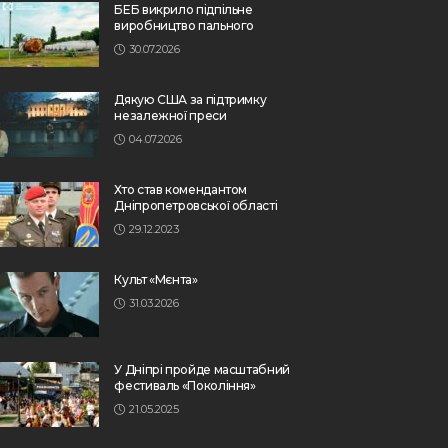
БЕБ викрило підпільне
виробництво пального
30.07.2026
Дякую США за підтримку
незалежної преси
04.07.2026
Хто став комендантом
Дніпропетровської області
29.12.2023
Культ «Мєнта»
31.03.2026
У Дніпрі пройде масштабний
фестиваль «Покоління»
21.05.2025