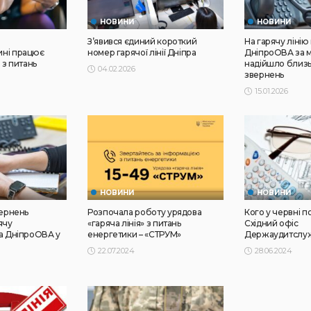
НОВИНИ
НОВИНИ
З’явився єдиний короткий
На гарячу лінію
ні працює
номер гарячої лінії Дніпра
ДніпроОВА за м
 з питань
надійшло близь
04.02.2026
звернень
15.01.2026
НОВИНИ
НОВИНИ
вернень
Розпочала роботу урядова
Кого у червні п
ячу
«гаряча лінія» з питань
Східний офіс
ка ДніпроОВА у
енергетики – «СТРУМ»
Держаудитслу
22.07.2024
28.06.2024