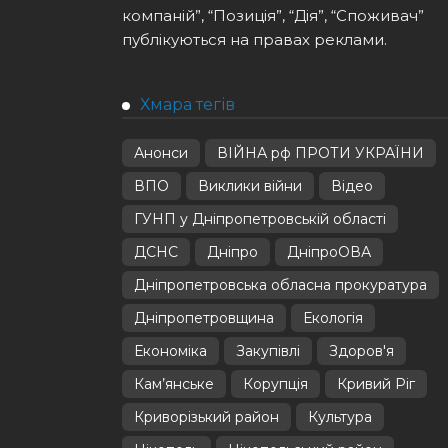
компаній”, “Позиція”, “Дія”, “Споживач”
публікуються на правах реклами.
Хмара тегів
Анонси
ВІЙНА рф ПРОТИ УКРАЇНИ
ВПО
Виклики війни
Відео
ГУНП у Дніпропетровській області
ДСНС
Дніпро
ДніпроОВА
Дніпропетровська обласна прокуратура
Дніпропетровщина
Екологія
Економіка
Закупівлі
Здоров'я
Кам’янське
Корупція
Кривий Ріг
Криворізький район
Культура