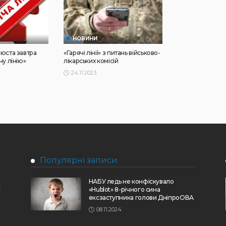
НОВИНИ
юста завтра
«Гарячі лінії» з питань військово-
чу лінію»
лікарських комісій
24.11.2023
Популярні записи
НАБУ ледь не конфіскувало
«Hublot» 8-річного сина
ексзаступника голови ДніпроОВА
08.11.2024