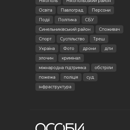
Нікополь
Нікопольський район
Освіта
Павлоград
Персони
Події
Політика
СБУ
Синельниківський район
Споживач
Спорт
Суспільство
Треш
Україна
Фото
дрони
діти
злочин
кримінал
міжнародна підтримка
обстріли
пожежа
поліція
суд
інфраструктура