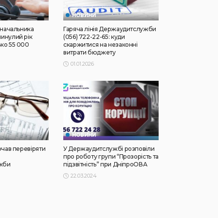
НОВИНИ
 начальника
Гаряча лінія Держаудитслужби
инулий рік
(056) 722-22-65: куди
ко 55 000
скаржитися на незаконні
витрати бюджету
01.01.2026
НОВИНИ
очав перевіряти
У Держаудитслужбі розповіли
про роботу групи “Прозорість та
жби
підзвітність” при ДніпроОВА
22.03.2024