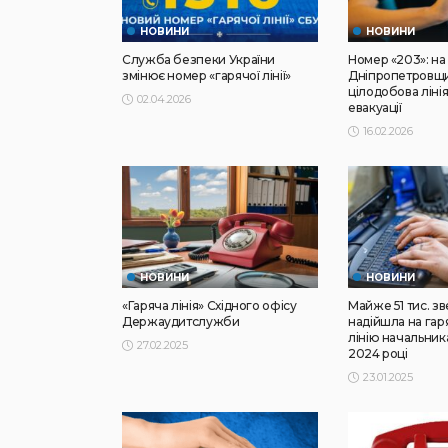
НОВИНИ
НОВИНИ
Служба безпеки України
Номер «203»: на
змінює номер «гарячої лінії»
Дніпропетровщи
цілодобова лінія
02.04.2026
евакуації
16.02.2026
НОВИНИ
НОВИНИ
«Гаряча лінія» Східного офісу
Майже 51 тис. з
Держаудитслужби
надійшла на гар
лінію начальни
27.02.2025
2024 році
23.01.2025