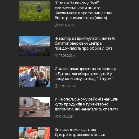
“Літо на Великому Лузі”:
екосистема колишнього
Каховського водосховища стає
більш різноманітною (відео)
09.07.2025
«Квартира здригнулася»: жителі
багатоповерхівки Дніпра
повідомляють про обрив ліфта
17.06.2024
Стали відомі прізвища посадовців
з Дніпра, які обкрадали дітей у
комунальному закладі “Штурм”
27.03.2024
У Нікопольському районі знайшли
купу продуктів з гуманітарної
допомоги, які намагались спалити
01.10.2024
Хто став комендантом
Дніпропетровської області