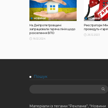
НОВИНИ
НОВИНИ
На Дніпропетровщині
Реєстратори Мін
запрацювала гаряча лінія щодо
проведуть «гаря
розселення ВПО
26.12.2023
16.02.2024
Пошук
Матеріали із тегами “Реклама”, “Новини