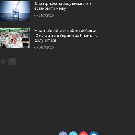
Для тарифів на воду вимагають
встановити межу
21.07.2026
Масштабний книгообмін об’єднає
10 локацій від України до Японії: як
долучитися
31.07.2026