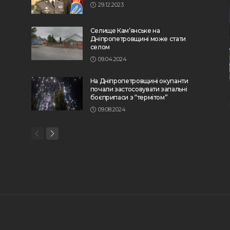
29.12.2023
Селище Кам’янське на
Дніпропетровщині може стати
селом
09.04.2024
На Дніпропетровщині окупанти
почали застосовувати запальні
боєприпаси з “термітом”
09.08.2024