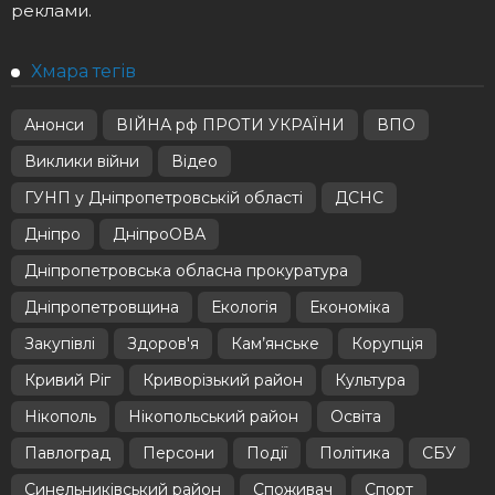
реклами.
Хмара тегів
Анонси
ВІЙНА рф ПРОТИ УКРАЇНИ
ВПО
Виклики війни
Відео
ГУНП у Дніпропетровській області
ДСНС
Дніпро
ДніпроОВА
Дніпропетровська обласна прокуратура
Дніпропетровщина
Екологія
Економіка
Закупівлі
Здоров'я
Кам’янське
Корупція
Кривий Ріг
Криворізький район
Культура
Нікополь
Нікопольський район
Освіта
Павлоград
Персони
Події
Політика
СБУ
Синельниківський район
Споживач
Спорт