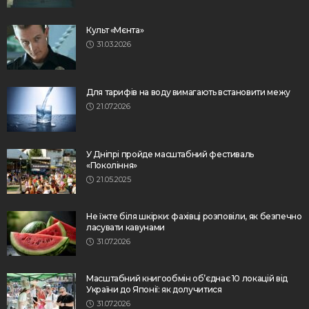
Культ «Мєнта»
31.03.2026
Для тарифів на воду вимагають встановити межу
21.07.2026
У Дніпрі пройде масштабний фестиваль
«Покоління»
21.05.2025
Не їжте біля шкірки: фахівці розповіли, як безпечно
ласувати кавунами
31.07.2026
Масштабний книгообмін об’єднає 10 локацій від
України до Японії: як долучитися
31.07.2026