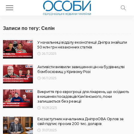
Записи по тегу: Селін
У начальниці відділу екоінспекції Дніпра знайшли
50 млн грн незаконних статків
26.11.2025
Активісти виявили завищення цін на будівництві
бомбосховищ у Кривому Розі
06.11.2025
Викриття про єврогроші для лікарень, що осідають
в кишенях посадовців Кам’янського, поки
залишається без реакції
16.09.2025
Ексзаступник начальника ДніпроОВА Орлов за
свій підпис просив 200 тис. доларів
31.07.2025