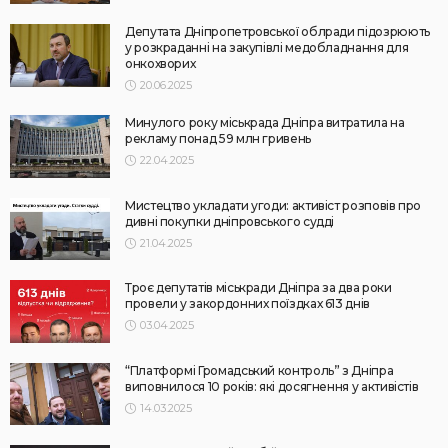
Депутата Дніпропетровської облради підозрюють
у розкраданні на закупівлі медобладнання для
онкохворих
20.06.2025
Минулого року міськрада Дніпра витратила на
рекламу понад 59 млн гривень
22.04.2025
Мистецтво укладати угоди: активіст розповів про
дивні покупки дніпровського судді
21.04.2025
Троє депутатів міськради Дніпра за два роки
провели у закордонних поїздках 613 днів
03.04.2025
“Платформі Громадський контроль” з Дніпра
виповнилося 10 років: які досягнення у активістів
14.03.2025