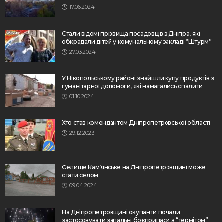
17.06.2024
Стали відомі прізвища посадовців з Дніпра, які
обкрадали дітей у комунальному закладі “Штурм”
27.03.2024
У Нікопольському районі знайшли купу продуктів з
гуманітарної допомоги, які намагались спалити
01.10.2024
Хто став комендантом Дніпропетровської області
29.12.2023
Селище Кам’янське на Дніпропетровщині може
стати селом
09.04.2024
На Дніпропетровщині окупанти почали
застосовувати запальні боєприпаси з “термітом”