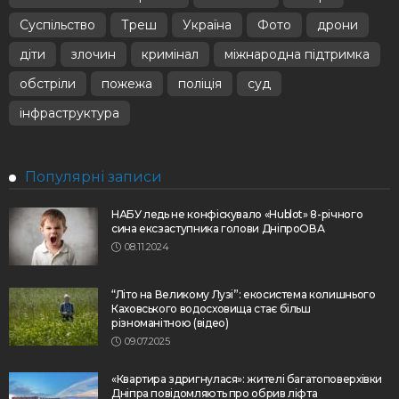
Суспільство
Треш
Україна
Фото
дрони
діти
злочин
кримінал
міжнародна підтримка
обстріли
пожежа
поліція
суд
інфраструктура
Популярні записи
НАБУ ледь не конфіскувало «Hublot» 8-річного
сина ексзаступника голови ДніпроОВА
08.11.2024
“Літо на Великому Лузі”: екосистема колишнього
Каховського водосховища стає більш
різноманітною (відео)
09.07.2025
«Квартира здригнулася»: жителі багатоповерхівки
Дніпра повідомляють про обрив ліфта