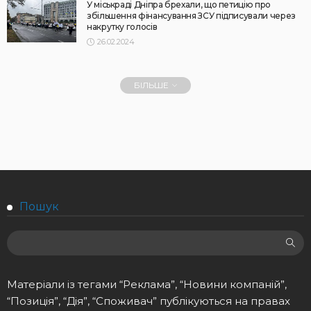
У міськраді Дніпра брехали, що петицію про
збільшення фінансування ЗСУ підписували через
накрутку голосів
26.02.2024
БІЛЬШЕ
Пошук
Матеріали із тегами “Реклама”, “Новини компаній”,
“Позиція”, “Дія”, “Споживач” публікуються на правах