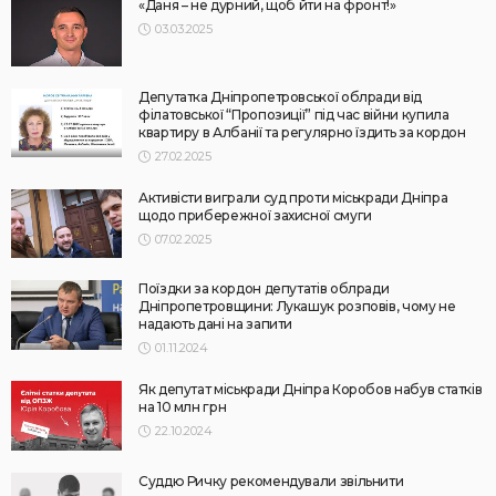
«Даня – не дурний, щоб йти на фронт!»
03.03.2025
Депутатка Дніпропетровської облради від
філатовської “Пропозиції” під час війни купила
квартиру в Албанії та регулярно їздить за кордон
27.02.2025
Активісти виграли суд проти міськради Дніпра
щодо прибережної захисної смуги
07.02.2025
Поїздки за кордон депутатів облради
Дніпропетровщини: Лукашук розповів, чому не
надають дані на запити
01.11.2024
Як депутат міськради Дніпра Коробов набув статків
на 10 млн грн
22.10.2024
Суддю Ричку рекомендували звільнити