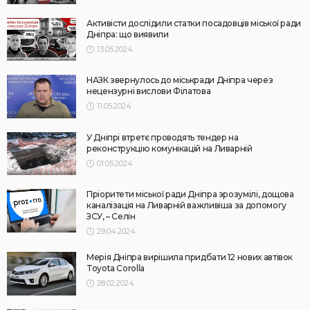
Активісти дослідили статки посадовців міської ради
Дніпра: що виявили
13.05.2024
НАЗК звернулось до міськради Дніпра через
нецензурні вислови Філатова
11.05.2024
У Дніпрі втретє проводять тендер на
реконструкцію комунікацій на Ливарній
01.05.2024
Пріоритети міської ради Дніпра зрозумілі, дощова
каналізація на Ливарній важливіша за допомогу
ЗСУ, – Селін
29.04.2024
Мерія Дніпра вирішила придбати 12 нових автівок
Toyota Corolla
28.02.2024