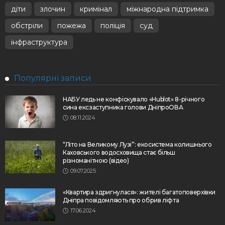
діти
злочин
кримінал
міжнародна підтримка
обстріли
пожежа
поліція
суд
інфраструктура
Популярні записи
НАБУ ледь не конфіскувало «Hublot» 8-річного
сина ексзаступника голови ДніпроОВА
08.11.2024
“Літо на Великому Лузі”: екосистема колишнього
Каховського водосховища стає більш
різноманітною (відео)
09.07.2025
«Квартира здригнулася»: жителі багатоповерхівки
Дніпра повідомляють про обрив ліфта
17.06.2024