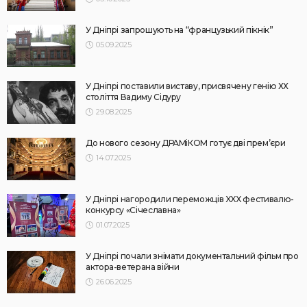
У Дніпрі запрошують на “французький пікнік”
05.09.2025
У Дніпрі поставили виставу, присвячену генію ХХ
століття Вадиму Сідуру
29.08.2025
До нового сезону ДРАМіКОМ готує дві прем’єри
14.07.2025
У Дніпрі нагородили переможців XXX фестивалю-
конкурсу «Січеславна»
01.07.2025
У Дніпрі почали знімати документальний фільм про
актора-ветерана війни
26.06.2025