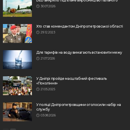
БЕБ викрило підпільне виробництво пального
30.07.2026
Хто став комендантом Дніпропетровської області
29.12.2023
Для тарифів на воду вимагають встановити межу
21.07.2026
У Дніпрі пройде масштабний фестиваль
«Покоління»
21.05.2025
У поліції Дніпропетровщини оголосили набір на
службу
03.08.2026