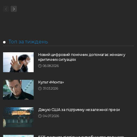
Топ за тиждень
Новий цифровий помічник допомагає жінкам у
критичних ситуаціях
06.08.2026
Культ «Мєнта»
31.03.2026
Дякую США за підтримку незалежної преси
04.07.2026