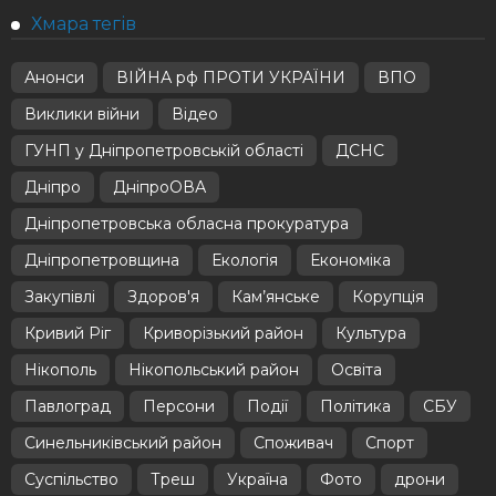
Хмара тегів
Анонси
ВІЙНА рф ПРОТИ УКРАЇНИ
ВПО
Виклики війни
Відео
ГУНП у Дніпропетровській області
ДСНС
Дніпро
ДніпроОВА
Дніпропетровська обласна прокуратура
Дніпропетровщина
Екологія
Економіка
Закупівлі
Здоров'я
Кам’янське
Корупція
Кривий Ріг
Криворізький район
Культура
Нікополь
Нікопольський район
Освіта
Павлоград
Персони
Події
Політика
СБУ
Синельниківський район
Споживач
Спорт
Суспільство
Треш
Україна
Фото
дрони