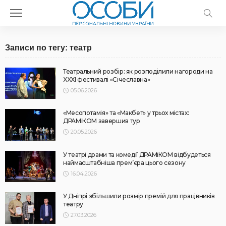
Записи по тегу: театр
Театральний розбір: як розподілили нагороди на
XXXI фестивалі «Січеславна»
05.06.2026
«Месопотамія» та «Макбет» у трьох містах:
ДРАМіКОМ завершив тур
20.05.2026
У театрі драми та комедії ДРАМіКОМ відбудеться
наймасштабніша прем’єра цього сезону
16.04.2026
У Дніпрі збільшили розмір премій для працівників
театру
27.03.2026