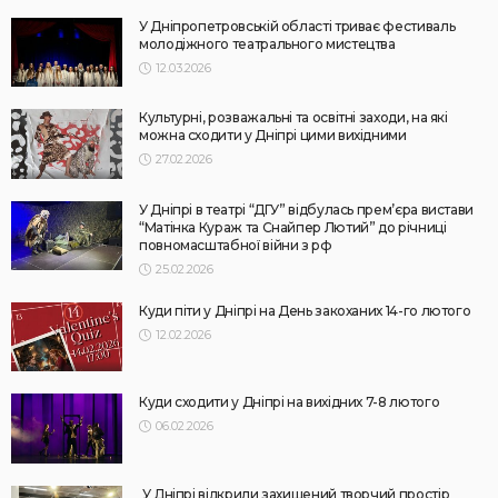
У Дніпропетровській області триває фестиваль
молодіжного театрального мистецтва
12.03.2026
Культурні, розважальні та освітні заходи, на які
можна сходити у Дніпрі цими вихідними
27.02.2026
У Дніпрі в театрі “ДГУ” відбулась прем’єра вистави
“Матінка Кураж та Снайпер Лютий” до річниці
повномасштабної війни з рф
25.02.2026
Куди піти у Дніпрі на День закоханих 14-го лютого
12.02.2026
Куди сходити у Дніпрі на вихідних 7-8 лютого
06.02.2026
У Дніпрі відкрили захищений творчий простір