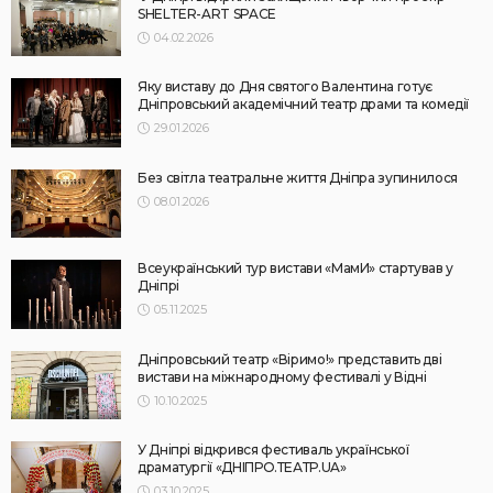
SHELTER-ART SPACE
04.02.2026
Яку виставу до Дня святого Валентина готує
Дніпровський академічний театр драми та комедії
29.01.2026
Без світла театральне життя Дніпра зупинилося
08.01.2026
Всеукраїнський тур вистави «МамИ» стартував у
Дніпрі
05.11.2025
Дніпровський театр «Віримо!» представить дві
вистави на міжнародному фестивалі у Відні
10.10.2025
У Дніпрі відкрився фестиваль української
драматургії «ДНІПРО.ТЕАТР.UA»
03.10.2025