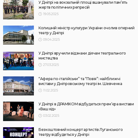
У Дніпрі на вокзальній площі вшанували пам’ять
жертв політичних репресій
19.05.2025
Колишній міністр культури України очолив оперний
театр у Дніпрі
09.04.2025
У Дніпрі вручили відзнаки діячам театрального
мистецтва
27.03.2025
“Афера по-італійськи” та “Повія”: найближчі
вистави у Дніпровському театрі ім. Шевченка
11.02.2025
У Дніпрі в ДРАМІКОМ відбудеться прем’єра вистави
«Ваш хід»
03.02.2025
Безкоштовний концерт артистів Луганського
театру відбудеться у Дніпрі