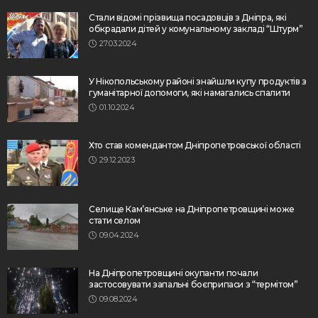
Стали відомі прізвища посадовців з Дніпра, які
обкрадали дітей у комунальному закладі “Штурм”
27.03.2024
У Нікопольському районі знайшли купу продуктів з
гуманітарної допомоги, які намагались спалити
01.10.2024
Хто став комендантом Дніпропетровської області
29.12.2023
Селище Кам’янське на Дніпропетровщині може
стати селом
09.04.2024
На Дніпропетровщині окупанти почали
застосовувати запальні боєприпаси з “термітом”
09.08.2024