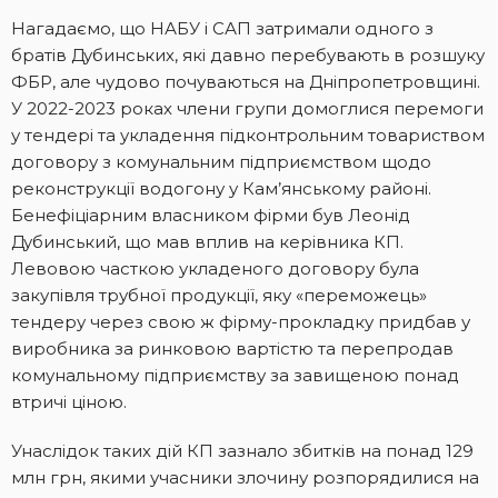
Нагадаємо, що НАБУ і САП затримали одного з
братів Дубинських, які давно перебувають в розшуку
ФБР, але чудово почуваються на Дніпропетровщині.
У 2022-2023 роках члени групи домоглися перемоги
у тендері та укладення підконтрольним товариством
договору з комунальним підприємством щодо
реконструкції водогону у Кам’янському районі.
Бенефіціарним власником фірми був Леонід
Дубинський, що мав вплив на керівника КП.
Левовою часткою укладеного договору була
закупівля трубної продукції, яку «переможець»
тендеру через свою ж фірму-прокладку придбав у
виробника за ринковою вартістю та перепродав
комунальному підприємству за завищеною понад
втричі ціною.
Унаслідок таких дій КП зазнало збитків на понад 129
млн грн, якими учасники злочину розпорядилися на