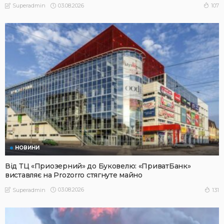
03.08.2026
107
Superadmin
НОВИНИ
Від ТЦ «Приозерний» до Буковелю: «ПриватБанк»
виставляє на Prozorro стягнуте майно
03.08.2026
131
Superadmin