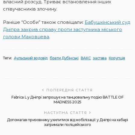
власний розсуд. Триває встановлення інших
співучасників злочину.
Раніше “Особи” також сповіщали:
Бабушкінський суд
Дніпра закрив справу проти заступника міського
голови Маковцева
.
Теги:
Аульський водовід
брати Дубінські
ВАКС
застава
Корупція
ПОПЕРЕДНЯ СТАТТЯ
Fabrica L у Дніпрі запрошує на танцювальну подію BATTLE OF
MADNESS 2025
НАСТУПНА СТАТТЯ
Допомагав призовнику ухилитися від мобілізації: у Дніпрі на хабарі
затримали поліцейського