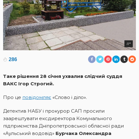
II*
286
Таке рішення 28 січня ухвалив слідчий суддя
ВАКС Ігор Строгий.
Про це
повідомляє
«Слово і діло».
Детектив НАБУ і прокурор САП просили
заарештувати ексдиректора Комунального
підприємства Дніпропетровської обласної ради
«Аульський водовід»
Бурчака Олександра