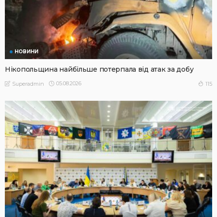
НОВИНИ
Нікопольщина найбільше потерпала від атак за добу
05.08.2026
115
Superadmin