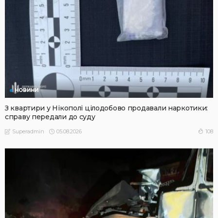
НОВИНИ
З квартири у Нікополі цілодобово продавали наркотики:
справу передали до суду
05.08.2026
108
Superadmin