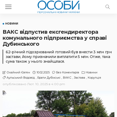
НОВИНИ
ВАКС відпустив ексгендиректора
комунального підприємства у справі
Дубинського
62-річний підозрюваний готовий був внести 3 млн грн
застави, йому призначили виплатити 5 млн. Отже, така
сума також у нього знайшлася.
10.02.2025
Без Коментарів
Новини
Охайний Євген
Аульський Водовід
Брати Дубінські
ВАКС
Застава
Корупція
опубліковано
Лют. 10, 2025 в 4:00 pm