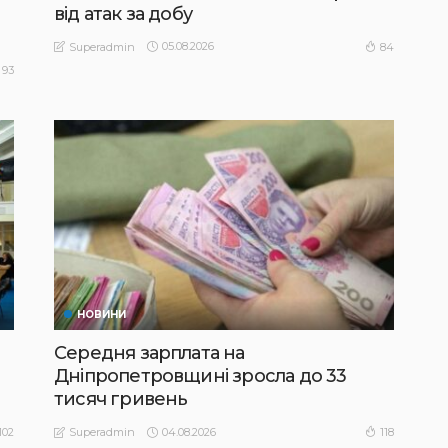
від атак за добу
05.08.2026
84
Superadmin
93
НОВИНИ
Середня зарплата на
Дніпропетровщині зросла до 33
тисяч гривень
04.08.2026
102
118
Superadmin