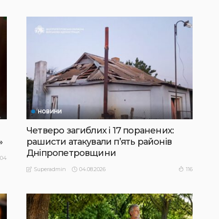
НОВИНИ
Четверо загиблих і 17 поранених:
»
рашисти атакували п’ять районів
Дніпропетровщини
104
04.08.2026
116
Superadmin