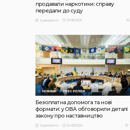
продавали наркотики: справу
передали до суду
05.08.2026
Superadmin
НОВИНИ
ПРЕС РЕЛІЗИ
Безоплатна допомога та нові
формати: у ОВА обговорили деталі
закону про наставництво
04.08.2026
Superadmin