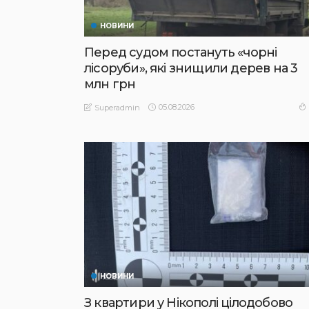
НОВИНИ
Перед судом постануть «чорні
лісоруби», які знищили дерев на 3
млн грн
05.08.2026
Superadmin
НОВИНИ
З квартири у Нікополі цілодобово