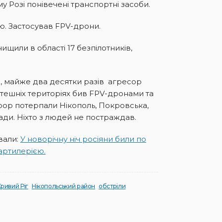
у Розі понівечені транспортні засоби.
ю. Застосував FPV-дрони.
щили в області 17 безпілотників,
я, майже два десятки разів агресор
тешніх територіях бив FPV-дронами та
ор потерпали Нікополь, Покровська,
ди. Ніхто з людей не постраждав.
вали:
У новорічну ніч росіяни били по
артилерією.
ривий Ріг
Нікопольський район
обстріли