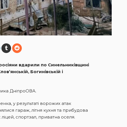
у росіяни вдарили по Синельниківщині
ов’янській, Богинівській і
ника ДніпроОВА.
нка, у результаті ворожих атак
лися гараж, літня кухня та прибудова
ліцей, спортзал, приватна оселя.