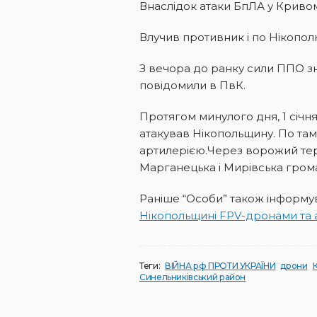
Внаслідок атаки БпЛА у Кривом
Влучив противник і по Нікопол
З вечора до ранку сили ППО зни
повідомили в ПвК.
Протягом минулого дня, 1 січн
атакував Нікопольщину. По там
артилерією.Через ворожий тер
Марганецька і Мирівська грома
Раніше “Особи” також інформу
Нікопольщині FPV-дронами та 
Теги:
ВІЙНА рф ПРОТИ УКРАЇНИ
дрони
К
Синельниківський район