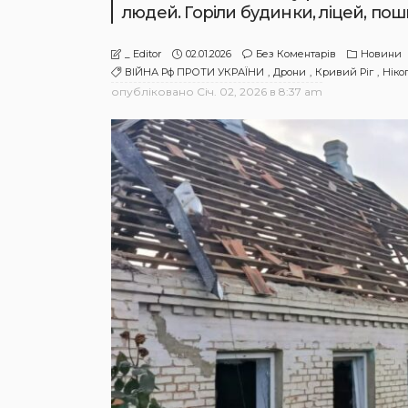
людей. Горіли будинки, ліцей, по
02.01.2026
Без Коментарів
Новини
_ Editor
ВІЙНА Рф ПРОТИ УКРАЇНИ
Дрони
Кривий Ріг
Ніко
опубліковано
Січ. 02, 2026 в 8:37 am