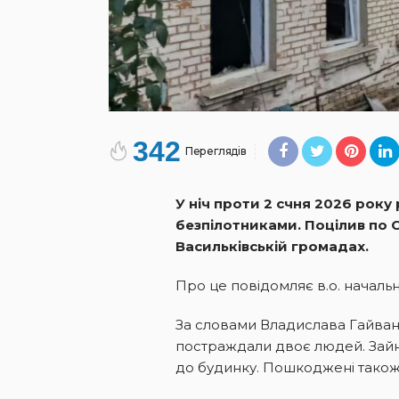
342
Переглядів
У ніч проти 2 счня 2026 рок
безпілотниками. Поцілив по Сл
Васильківській громадах.
Про це повідомляє в.о. началь
За словами Владислава Гайване
постраждали двоє людей. Зайня
до будинку. Пошкоджені також 