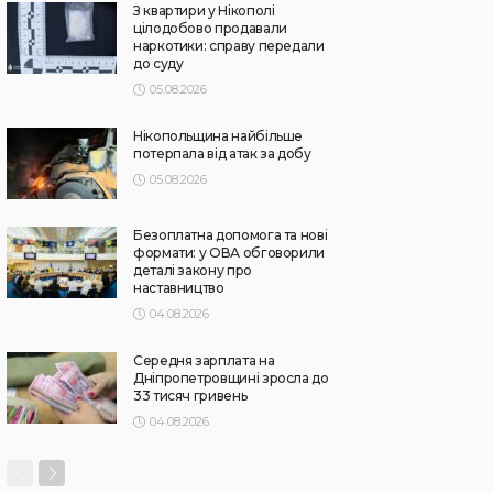
З квартири у Нікополі
цілодобово продавали
наркотики: справу передали
до суду
05.08.2026
Нікопольщина найбільше
потерпала від атак за добу
05.08.2026
Безоплатна допомога та нові
формати: у ОВА обговорили
деталі закону про
наставництво
04.08.2026
Середня зарплата на
Дніпропетровщині зросла до
33 тисяч гривень
04.08.2026