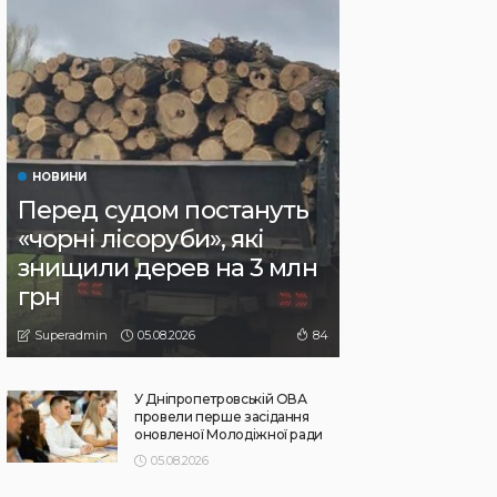
НОВИНИ
Перед судом постануть
«чорні лісоруби», які
знищили дерев на 3 млн
грн
05.08.2026
84
Superadmin
У Дніпропетровській ОВА
провели перше засідання
оновленої Молодіжної ради
05.08.2026