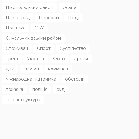
Нікопольський район
Освіта
Павлоград
Персони
Події
Політика
СБУ
Синельниківський район
Споживач
Спорт
Суспільство
Треш
Україна
Фото
дрони
діти
злочин
кримінал
міжнародна підтримка
обстріли
пожежа
поліція
суд
інфраструктура