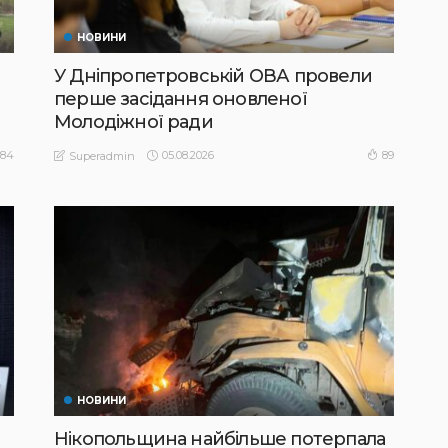
НОВИНИ
У Дніпропетровській ОВА провели
перше засідання оновленої
Молодіжної ради
05.08.2026
84
89
Superadmin
НОВИНИ
Нікопольщина найбільше потерпала