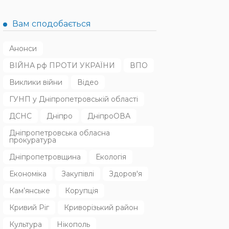
Вам сподобається
Анонси
ВІЙНА рф ПРОТИ УКРАЇНИ
ВПО
Виклики війни
Відео
ГУНП у Дніпропетровській області
ДСНС
Дніпро
ДніпроОВА
Дніпропетровська обласна
прокуратура
Дніпропетровщина
Екологія
Економіка
Закупівлі
Здоров'я
Кам’янське
Корупція
Кривий Ріг
Криворізький район
Культура
Нікополь