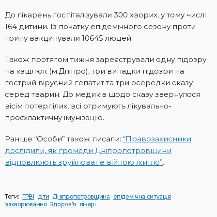
До лікарень госпіталізували 300 хворих, у тому числі
164 дитини. Із початку епідемічного сезону проти
грипу вакцинували 10645 людей.
Також протягом тижня зареєстрували одну підозру
на кашлюк (м.Дніпро), три випадки підозри на
гострий вірусний гепатит та три осередки сказу
серед тварин. До медиків щодо сказу звернулося
вісім потерпілих, всі отримують лікувально-
профілактичну імунізацію.
Раніше “Особи” також писали:
“Правозахисники
дослідили, як громади Дніпропетровщини
відновлюють зруйноване війною житло”
.
Теги:
ГРВІ
діти
Дніпропетровщина
епідемічна ситуація
захворювання
Здоров'я
лікарі