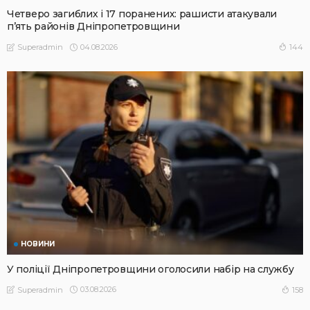
Четверо загиблих і 17 поранених: рашисти атакували
п’ять районів Дніпропетровщини
04.08.2026
144
Superadmin
НОВИНИ
У поліції Дніпропетровщини оголосили набір на службу
03.08.2026
158
Superadmin