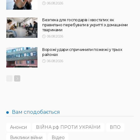
АФІША
НОВИНИ
Масштабний книгообмін об’єднає 10 локацій від України
до Японії: як долучитися
31.07.2026
174
Superadmin
НОВИНИ