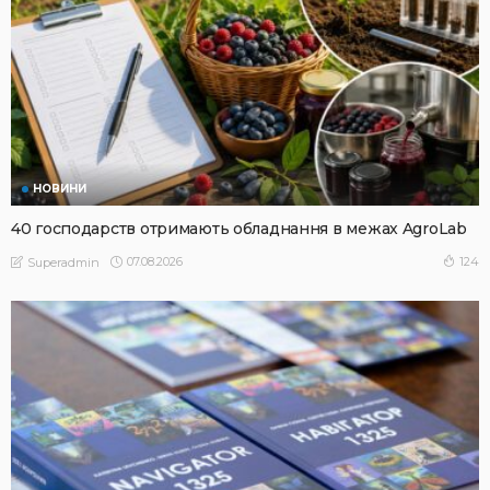
НОВИНИ
40 господарств отримають обладнання в межах AgroLab
07.08.2026
124
Superadmin