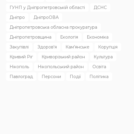
Родину в Радушному вбила північнокорейська балістика
31.07.2026
133
Superadmin
Останні дописи