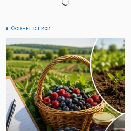
НОВИНИ
Не їжте біля шкірки: фахівці розповіли, як безпечно
ласувати кавунами
31.07.2026
190
Superadmin