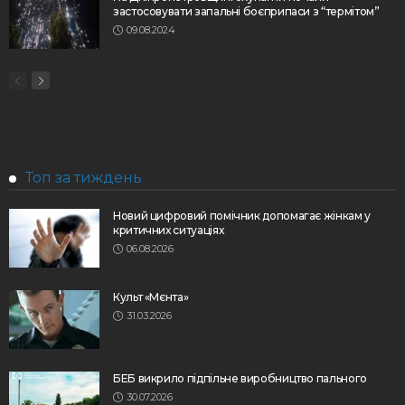
застосовувати запальні боєприпаси з “термітом”
09.08.2024
Топ за тиждень
Новий цифровий помічник допомагає жінкам у
критичних ситуаціях
06.08.2026
Культ «Мєнта»
31.03.2026
БЕБ викрило підпільне виробництво пального
30.07.2026