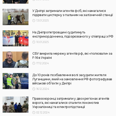
У Дніпрі затримали агентів фсб, які намагалися
підірвати цистерну з пальним на залізничній станції
13.01.2025
На Дніпропетровщині судитимуть
експрикордонника, підозрюваного у співпраці з РФ
10.01.2025
СБУ викрила мережу агентів рф, які «полювали» за
F-16 в Україні
17.12.2024
До 10 років позбавлення волі засудили жителя
Луганщини, який на замовлення РФ фотографував
військові об’єкти у Дніпрі
16.12.2024
Правоохоронці затримали у двох регіонах агентів
ворога, які намагалися спалити локомотив
Укрзалізниці та електропідстанції
02.12.2024