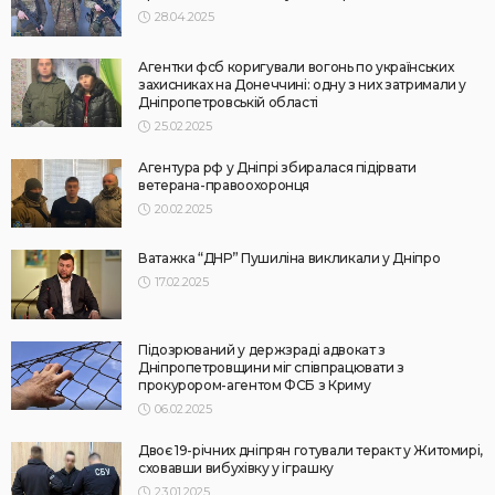
28.04.2025
Агентки фсб коригували вогонь по українських
захисниках на Донеччині: одну з них затримали у
Дніпропетровській області
25.02.2025
Агентура рф у Дніпрі збиралася підірвати
ветерана-правоохоронця
20.02.2025
Ватажка “ДНР” Пушиліна викликали у Дніпро
17.02.2025
Підозрюваний у держзраді адвокат з
Дніпропетровщини міг співпрацювати з
прокурором-агентом ФСБ з Криму
06.02.2025
Двоє 19-річних дніпрян готували теракт у Житомирі,
сховавши вибухівку у іграшку
23.01.2025