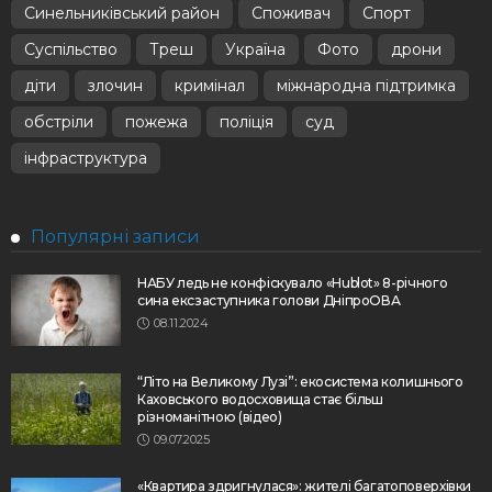
Синельниківський район
Споживач
Спорт
Суспільство
Треш
Україна
Фото
дрони
діти
злочин
кримінал
міжнародна підтримка
обстріли
пожежа
поліція
суд
інфраструктура
Популярні записи
НАБУ ледь не конфіскувало «Hublot» 8-річного
сина ексзаступника голови ДніпроОВА
08.11.2024
“Літо на Великому Лузі”: екосистема колишнього
Каховського водосховища стає більш
різноманітною (відео)
09.07.2025
«Квартира здригнулася»: жителі багатоповерхівки