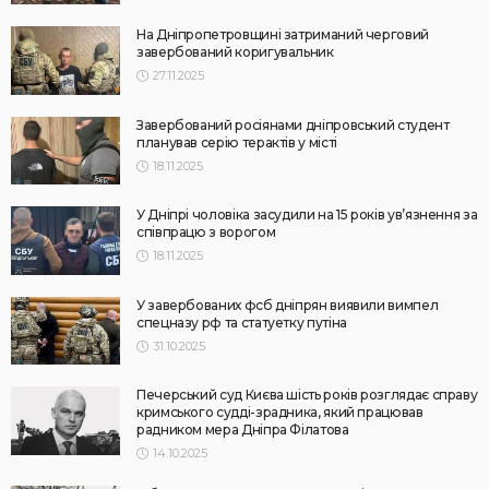
На Дніпропетровщині затриманий черговий
завербований коригувальник
27.11.2025
Завербований росіянами дніпровський студент
планував серію терактів у місті
18.11.2025
У Дніпрі чоловіка засудили на 15 років ув’язнення за
співпрацю з ворогом
18.11.2025
У завербованих фсб дніпрян виявили вимпел
спецназу рф та статуетку путіна
31.10.2025
Печерський суд Києва шість років розглядає справу
кримського судді-зрадника, який працював
радником мера Дніпра Філатова
14.10.2025