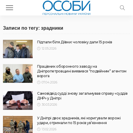
Записи по тегу: зрадники
Підпали біля Діївки: чоловіку дали 15 років
12.05.2026
Працівник оборонного заводу на
Дніпропетровщині виявився “подвійним” агентом
ворога
07.04.2026
Самовідвід судді знову загальмував справу «суддів
ДНР» у Дніпрі
30.03.2026
У Дніпрі двоє зрадників, які коригували ворожі
удари, отримали по 15 років ув’язнення
13.02.2026