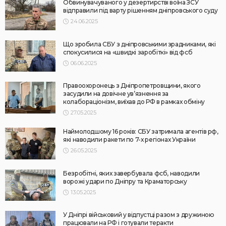
Обвинувачуваного у дезертирстві воїна ЗСУ
відправили під варту рішенням дніпровського суду
24.06.2025
Що зробила СБУ з дніпровськими зрадниками, які
спокусилися на «швидкі заробіткі» від фсб
06.06.2025
Правоохоронець з Дніпропетровщини, якого
засудили на довічне ув’язнення за
колабораціонізм, виїхав до РФ в рамках обміну
27.05.2025
Наймолодшому 16 років: СБУ затримала агентів рф,
які наводили ракети по 7-х регіонах України
26.05.2025
Безробітні, яких завербувала фсб, наводили
ворожі удари по Дніпру та Краматорську
13.05.2025
У Дніпрі військовий у відпустці разом з дружиною
працювали на РФ і готували теракти