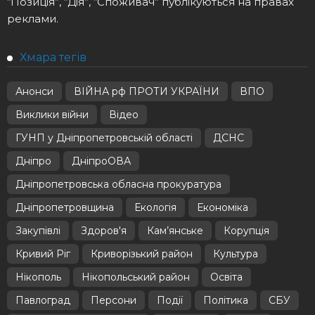
“Позиція”, “Дія”, “Споживач” публікуються на правах
реклами.
Хмара тегів
Анонси
ВІЙНА рф ПРОТИ УКРАЇНИ
ВПО
Виклики війни
Відео
ГУНП у Дніпропетровській області
ДСНС
Дніпро
ДніпроОВА
Дніпропетровська обласна прокуратура
Дніпропетровщина
Екологія
Економіка
Закупівлі
Здоров'я
Кам’янське
Корупція
Кривий Ріг
Криворізький район
Культура
Нікополь
Нікопольський район
Освіта
Павлоград
Персони
Події
Політика
СБУ