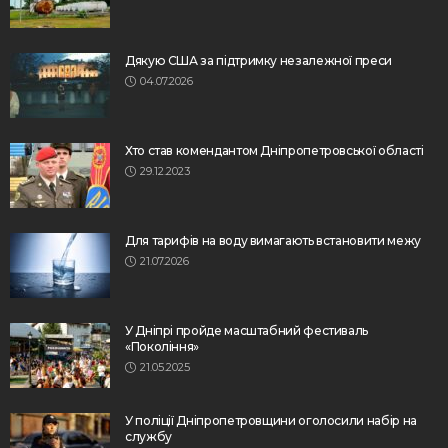
Дякую США за підтримку незалежної преси
04.07.2026
Хто став комендантом Дніпропетровської області
29.12.2023
Для тарифів на воду вимагають встановити межу
21.07.2026
У Дніпрі пройде масштабний фестиваль
«Покоління»
21.05.2025
У поліції Дніпропетровщини оголосили набір на
службу