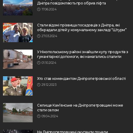
Дніпра повідомляють про обрив ліфта
17.06.2024
Стали відомі прізвища посадовців з Дніпра, які
обкрадали дітей у комунальному закладі “Штурм”
27.03.2024
У Нікопольському районі знайшли купу продуктів з
гуманітарної допомоги, які намагались спалити
01.10.2024
Хто став комендантом Дніпропетровської області
29.12.2023
Селище Кам’янське на Дніпропетровщині може
стати селом
09.04.2024
На Дніпропетровщині окупанти почали