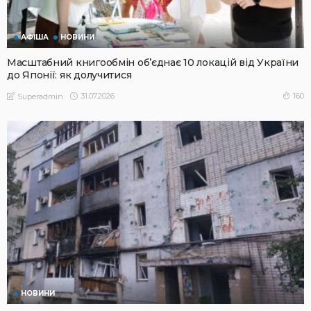
АФІША
НОВИНИ
Масштабний книгообмін об’єднає 10 локацій від України
до Японії: як долучитися
31.07.2026
160
Superadmin
НОВИНИ