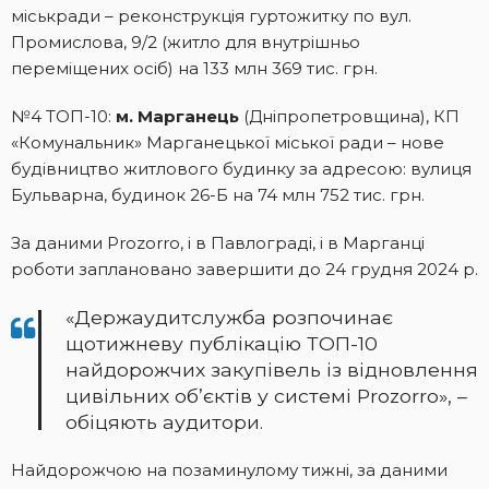
міськради – реконструкція гуртожитку по вул.
Промислова, 9/2 (житло для внутрішньо
переміщених осіб) на 133 млн 369 тис. грн.
№4 ТОП-10:
м. Марганець
(Дніпропетровщина), КП
«Комунальник» Марганецької міської ради – нове
будівництво житлового будинку за адресою: вулиця
Бульварна, будинок 26-Б на 74 млн 752 тис. грн.
За даними Prozorro, і в Павлограді, і в Марганці
роботи заплановано завершити до 24 грудня 2024 р.
«Держаудитслужба розпочинає
щотижневу публікацію ТОП-10
найдорожчих закупівель із відновлення
цивільних об’єктів у системі Prozorro», –
обіцяють аудитори.
Найдорожчою на позаминулому тижні, за даними