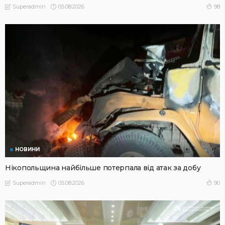
05.08.2026
98
Superadmin
НОВИНИ
Нікопольщина найбільше потерпала від атак за добу
05.08.2026
90
Superadmin