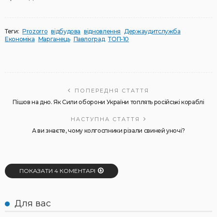
Теги:
Prozorro
відбудова
відновлення
Держаудитслужба
Економіка
Марганець
Павлоград
ТОП-10
ПОПЕРЕДНЯ СТАТТЯ
Пішов на дно. Як Сили оборони України топлять російські кораблі
НАСТУПНА СТАТТЯ
А ви знаєте, чому колгоспники різали свиней уночі?
ПОКАЗАТИ 4 КОМЕНТАРІ
Для вас