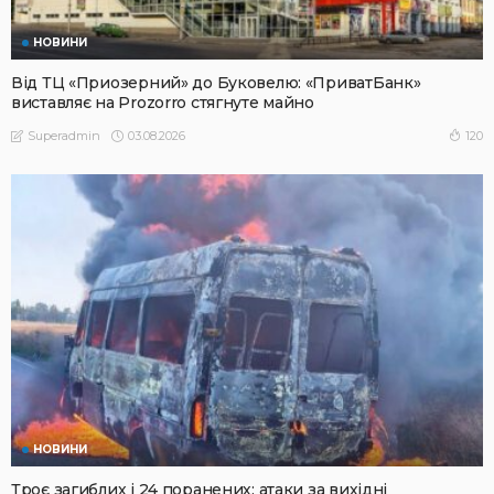
НОВИНИ
Від ТЦ «Приозерний» до Буковелю: «ПриватБанк»
виставляє на Prozorro стягнуте майно
03.08.2026
120
Superadmin
НОВИНИ
Троє загиблих і 24 поранених: атаки за вихідні