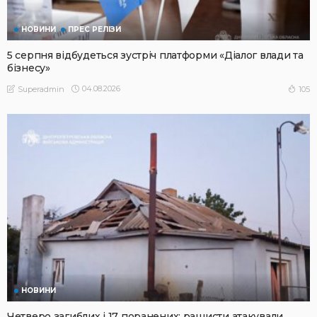
НОВИНИ
ПРЕС РЕЛІЗИ
5 серпня відбудеться зустріч платформи «Діалог влади та
бізнесу»
04.08.2026
105
Superadmin
НОВИНИ
Четверо загиблих і 17 поранених: рашисти атакували