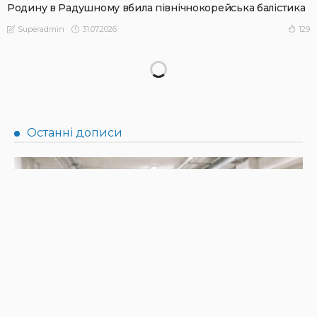
Родину в Радушному вбила північнокорейська балістика
31.07.2026
129
Superadmin
НОВИНИ
Прокуратура розслідує ракетний удар по Криворіжжю
30.07.2026
147
Superadmin