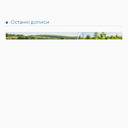
НОВИНИ
Прокуратура розслідує ракетний удар по Криворіжжю
30.07.2026
158
Superadmin