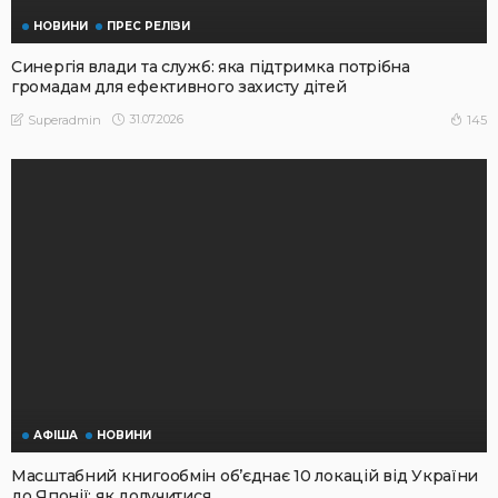
НОВИНИ
ПРЕС РЕЛІЗИ
Синергія влади та служб: яка підтримка потрібна
громадам для ефективного захисту дітей
31.07.2026
145
Superadmin
АФІША
НОВИНИ
Масштабний книгообмін об’єднає 10 локацій від України
до Японії: як долучитися