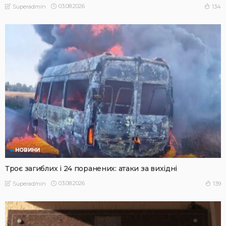
03.08.2026
134
Superadmin
НОВИНИ
Троє загиблих і 24 поранених: атаки за вихідні
03.08.2026
139
Superadmin