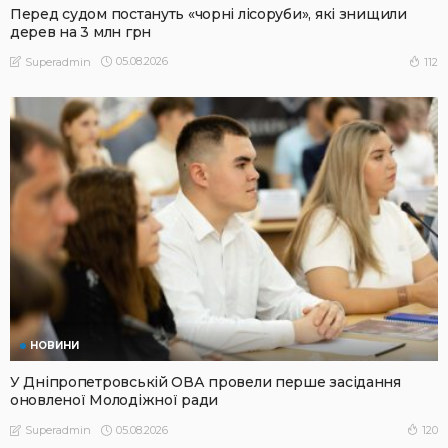
Перед судом постануть «чорні лісоруби», які знищили
дерев на 3 млн грн
05.08.2026
112
Superadmin
НОВИНИ
У Дніпропетровській ОВА провели перше засідання
оновленої Молодіжної ради
05.08.2026
120
Superadmin