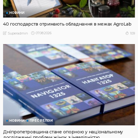
НОВИНИ
40 господарств отримають обладнання в межах AgroLab
07.08.2026
109
Superadmin
НОВИНИ
ПРЕС РЕЛІЗИ
Дніпропетровщина стане опорною у національному
дослідженні проблем жінок з інвалідністю