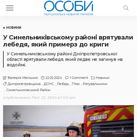
НОВИНИ
У Синельниківському районі врятували
лебедя, який примерз до криги
У Синельниківському районі Дніпропетровської
області врятували лебедя, який ледве не загинув на
водоймі.
22.02.2024
1 Comment
Новини
Валерія Мельник
Дніпропетровщина
ДСНС
Лебідь
Птах
Рятувальники
Синельниківський Район
опубліковано
Лют. 22, 2024 в 1:00 pm