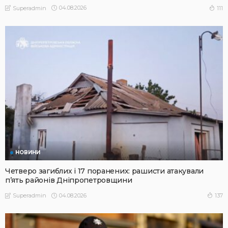
04.08.2026
111
Superadmin
НОВИНИ
Четверо загиблих і 17 поранених: рашисти атакували
п’ять районів Дніпропетровщини
04.08.2026
137
Superadmin