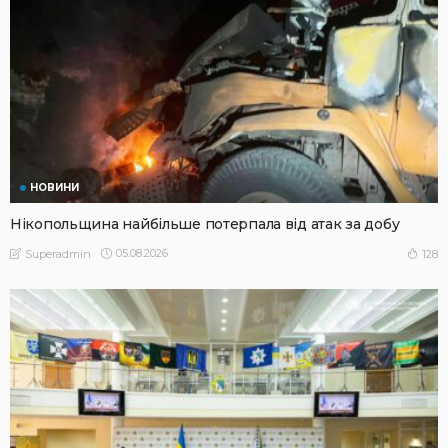
НОВИНИ
Нікопольщина найбільше потерпала від атак за добу
05.08.2026
128
Superadmin