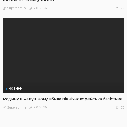
31.07.2026
172
Superadmin
НОВИНИ
Родину в Радушному вбила північнокорейська балістика
31.07.2026
133
Superadmin