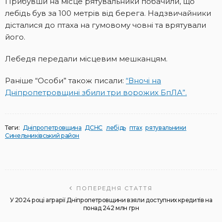
Прибувши на місце рятувальники побачили, що
лебідь був за 100 метрів від берега. Надзвичайники
дісталися до птаха на гумовому човні та врятували
його.
Лебедя передали місцевим мешканцям.
Раніше “Особи” також писали:
“Вночі на
Дніпропетровщині збили три ворожих БпЛА”.
Теги:
Дніпропетровщина
ДСНС
лебідь
птах
рятувальники
Синельниківський район
ПОПЕРЕДНЯ СТАТТЯ
У 2024 році аграрії Дніпропетровщини взяли доступних кредитів на
понад 242 млн грн