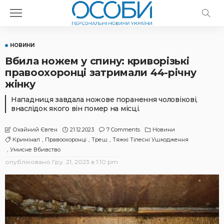
НОВИНИ
Вбила ножем у спину: криворізькі
правоохоронці затримали 44-річну
жінку
Нападниця завдала ножове поранення чоловікові,
внаслідок якого він помер на місці.
21.12.2023
7 Comments
Новини
Охайний Євген
Кримінал
Правоохоронці
Треш
Тяжкі Тілесні Ушкодження
Умисне Вбивство
опубліковано
Гру. 21, 2023 в 1:10 pm