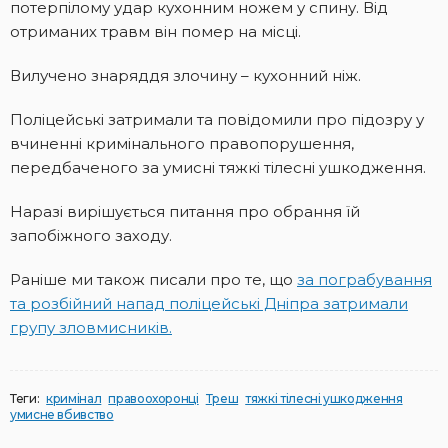
потерпілому удар кухонним ножем у спину. Від
отриманих травм він помер на місці.
Вилучено знаряддя злочину – кухонний ніж.
Поліцейські затримали та повідомили про підозру у
вчиненні кримінального правопорушення,
передбаченого за умисні тяжкі тілесні ушкодження.
Наразі вирішується питання про обрання їй
запобіжного заходу.
Раніше ми також писали про те, що
за пограбування
та розбійний напад поліцейські Дніпра затримали
групу зловмисників.
Теги:
кримінал
правоохоронці
Треш
тяжкі тілесні ушкодження
умисне вбивство