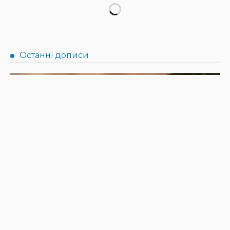
АФІША
НОВИНИ
Масштабний книгообмін об’єднає 10 локацій від України
до Японії: як долучитися
31.07.2026
164
Superadmin