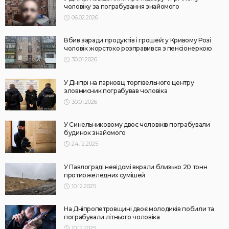
чоловіку за пограбування знайомого
06.02.2026
Вбив заради продуктів і грошей: у Кривому Розі
чоловік жорстоко розправився з пенсіонеркою
30.01.2026
У Дніпрі на парковці торгівельного центру
зловмисник пограбував чоловіка
30.01.2026
У Синельниковому двоє чоловіків пограбували
будинок знайомого
24.12.2025
У Павлограді невідомі вкрали близько 20 тонн
протиожеледних сумішей
10.12.2025
На Дніпропетровщині двоє молодиків побили та
пограбували літнього чоловіка
10.12.2025