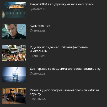
Дякую США за підтримку незалежної преси
04.07.2026
Культ «Мєнта»
31.03.2026
У Дніпрі пройде масштабний фестиваль
«Покоління»
21.05.2025
Для тарифів на воду вимагають встановити межу
21.07.2026
У поліції Дніпропетровщини оголосили набір на
службу
03.08.2026