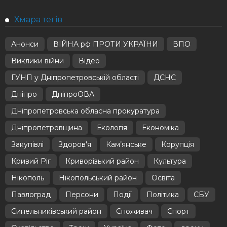
Хмара тегів
Анонси
ВІЙНА рф ПРОТИ УКРАЇНИ
ВПО
Виклики війни
Відео
ГУНП у Дніпропетровській області
ДСНС
Дніпро
ДніпроОВА
Дніпропетровська обласна прокуратура
Дніпропетровщина
Екологія
Економіка
Закупівлі
Здоров'я
Кам’янське
Корупція
Кривий Ріг
Криворізький район
Культура
Нікополь
Нікопольський район
Освіта
Павлоград
Персони
Події
Політика
СБУ
Синельниківський район
Споживач
Спорт