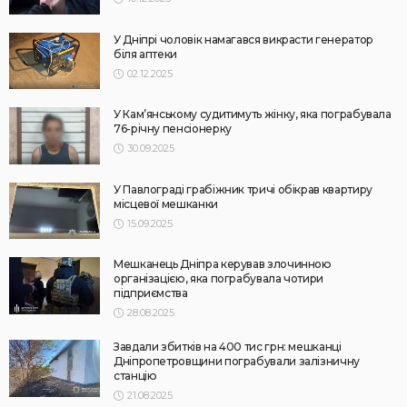
У Дніпрі чоловік намагався викрасти генератор
біля аптеки
02.12.2025
У Кам’янському судитимуть жінку, яка пограбувала
76-річну пенсіонерку
30.09.2025
У Павлограді грабіжник тричі обікрав квартиру
місцевої мешканки
15.09.2025
Мешканець Дніпра керував злочинною
організацією, яка пограбувала чотири
підприємства
28.08.2025
Завдали збитків на 400 тис грн: мешканці
Дніпропетровщини пограбували залізничну
станцію
21.08.2025