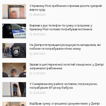
У Кривому Розі грабіжник отримав досить суворий
вирок суду
08.08.2025
Вирвав з рук телефон та сумку з грошима: у
Кривому Розі чоловік пограбував містянина
30.07.2025
На Дніпропетровщині розшукують нападників, які
побили та пограбували літню жінку
28.07.2025
Зірвав із шиї перехожої золотий ланцюжок: у Дніпрі
затримали грабіжника
14.07.2025
У Самарівському районі чоловіки, погрожуючи,
пограбували 87-річну бабусю
20.06.2025
Відібрав сумку з грошима і документами: у Дніпрі