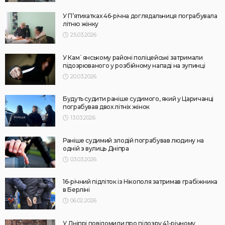
У П’ятихатках 46-річна доглядальниця пограбувала
літню жінку
25.03.2026
У Кам`янському районі поліцейські затримали
підозрюваного у розбійному нападі на зупинці
20.03.2026
Будуть судити раніше судимого, який у Царичанці
пограбував двох літніх жінок
13.03.2026
Раніше судимий злодій пограбував людину на
одній з вулиць Дніпра
03.03.2026
16-річний підліток із Нікополя затримав грабіжника
в Берліні
06.02.2026
У Дніпрі повідомили про підозру 41-річному