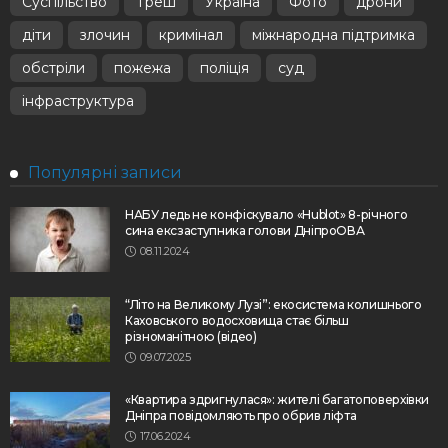
Суспільство
Треш
Україна
Фото
дрони
діти
злочин
кримінал
міжнародна підтримка
обстріли
пожежа
поліція
суд
інфраструктура
Популярні записи
НАБУ ледь не конфіскувало «Hublot» 8-річного
сина ексзаступника голови ДніпроОВА
08.11.2024
“Літо на Великому Лузі”: екосистема колишнього
Каховського водосховища стає більш
різноманітною (відео)
09.07.2025
«Квартира здригнулася»: жителі багатоповерхівки
Дніпра повідомляють про обрив ліфта
17.06.2024