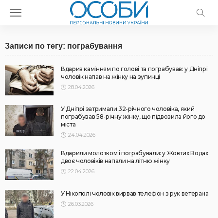
Записи по тегу: пограбування
Вдарив камінням по голові та пограбував: у Дніпрі
чоловік напав на жінку на зупинці
28.04.2026
У Дніпрі затримали 32-річного чоловіка, який
пограбував 58-річну жінку, що підвозила його до
міста
24.04.2026
Вдарили молотком і пограбували: у Жовтих Водах
двоє чоловіків напали на літню жінку
22.04.2026
У Нікополі чоловік вирвав телефон з рук ветерана
26.03.2026